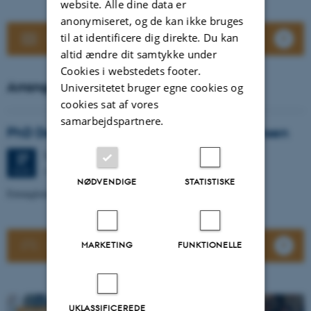
website. Alle dine data er
anonymiseret, og de kan ikke bruges
til at identificere dig direkte. Du kan
Se nyhedslisten
altid ændre dit samtykke under
Cookies i webstedets footer.
Arrangementer
Universitetet bruger egne cookies og
cookies sat af vores
samarbejdspartnere.
PhD Defence: Emma Cecilie Sørlie Jørgensen
Torsdag
27.
august 2026,
kl. 13:00
27
Aarhus University, Building 1481 – Room 239
AUG.
NØDVENDIGE
STATISTISKE
Entanglements of Gender in Old Norse Religion
Alle arrangementer
MARKETING
FUNKTIONELLE
UKLASSIFICEREDE