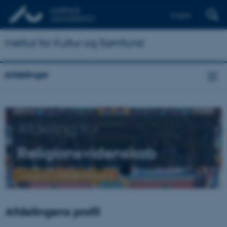
English
Institut for Kultur og Samfund
Afdelinger
Afdeling for
Religionsvidenskab
...religion i videste forstand
Afdelingens profil