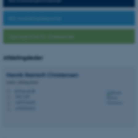
Hjemmesiden kan ikke
IKS Instituthjemmeside
fungerer uden disse cookies.
IKS medarbejderportal
Navn
Udbyder / Domæne
Opslagstavle for studerende
be_typo_user
TYPO3 Association
.au.dk
Afdelingsleder
fe_typo_user
Typo3 Association
Henrik Reintoft
Christensen
.au.dk
Lektor, afdelingsleder
hc@cas.au.dk
M
1463, 628
H
+4587162492
P
+4528261014
P