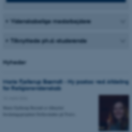
Videnskabelige medarbejdere
Tilknyttede ph.d.-studerende
Nyheder
Marie Fjellerup Bærndt - Ny postoc ved Afdeling
for Religionsvidenskab
10. marts 2026
-
Marie Fjellerup Bærndt er tilknyttet
forskningsprojektet Fællesskaber på Tværs.