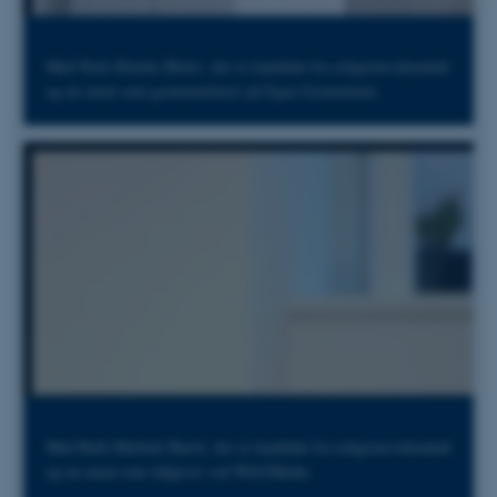
Mød Niels Klærke Bislev, der er kandidat fra religionsvidenskab
og nu ansat som gymnasielærer på Egaa Gymnasium.
Mød Ruth Marbæk Barrit, der er kandidat fra religionsvidenskab
og nu ansat som rådgiver ved Web2Media.