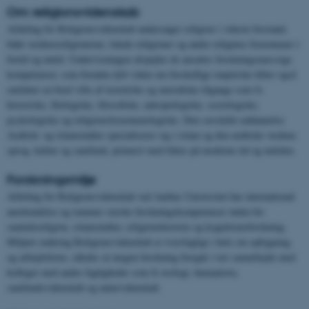
Om religionsvidenskab
Afdeling for Religionsvidenskab undersøger religion i videste forstand,
både verdensreligionerne, lokale religioner og andre religiøse fænomener i
fortid og nutid. Undervisningen afspejler de ansattes forskningsmæssige
kompetencer, som foruden dyb viden om forskellige empiriske felter også
omfatter en bred vifte af teoretiske og metodiske tilgange som fx
historiske, filologiske, filosofiske, antropologiske, sociologiske,
psykologiske og religionsfænomenologiske. Den særskilte uddannelse
Arabisk- og islamstudier specialiserer sig i islam og den arabiske verdens
sprog, kultur og samfund, primært med fokus på moderne tid og nutiden.
Forskningsmiljø
Afdeling for Religionsvidenskab ved Aarhus Universitet har international
anerkendelse og rummer stærke forskningskompetencer inden for
samtidsreligion, islamstudier, religionshistorie og kognitionsforskning.
Miljøet omkring Religionsvidenskab er tværfagligt i hele sin opbygning
og arbejdsform, således at megen forskning foregår i tæt samarbejde med
kolleger med andre fagligheder som fx teologi, humaniora,
samfundsvidenskab og naturvidenskab.