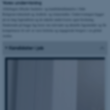
Vores undervisning
Afdelingen tilbyder bachelor- og kandidatuddannelse i både
Religionsvidenskab og Arabisk- og islamstudier. Undervisningen bygger
på en lang fagtradition og de enkelte underviseres egen forskning.
Studerende på begge fag lærer om relevante og aktuelle fagområder og får
kompetencer til selv at være kritiske og engagerede borgere i en global
verden.
Kandidater i job