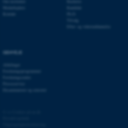
Om instituttet
Bachelor
Medarbejdere
Kandidat
Kontakt
Ph.D.
Tilvalg
Efter- og videreuddannelse
OptanonAlertBoxClosed
OneTrust LLC
.pure.au.dk
GENVEJE
Afdelinger
Forskningsprogrammer
Forskningscentre
Presseservice
Eksaminatorer og censorer
PHPSESSID
PHP.net
internationalstaff.app3.geckoboo
©
—
Cookies på au.dk
Privatlivspolitik
Tilgængelighedserklæring