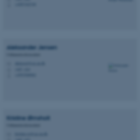
+4587162749
P
Aleksander
Jensen
Uddannelseskonsulent
akjensen@cas.au.dk
M
1467, 424
H
+4593508982
P
Kristine
Ørnsholt
Uddannelseskonsulent
kristine.oe@cas.au.dk
M
1467, 422