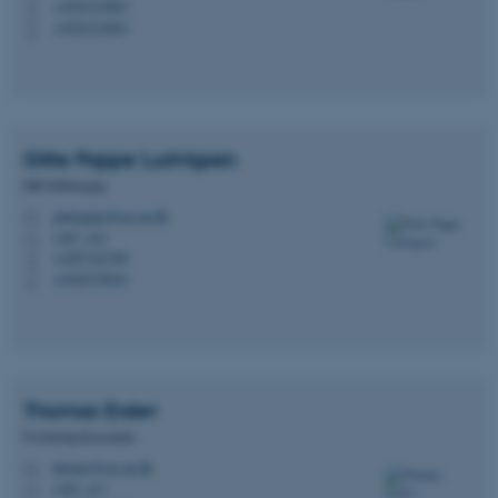
+4529124983
P
+4529124983
P
Gitte Pappe
Ludvigsen
HR-fuldmægtig
gittepappe@cas.au.dk
M
1467, 423
H
+4587162768
P
+4520739043
P
Thomas
Erslev
Forskningskonsulent
thomas@cas.au.dk
M
1467, 417
H