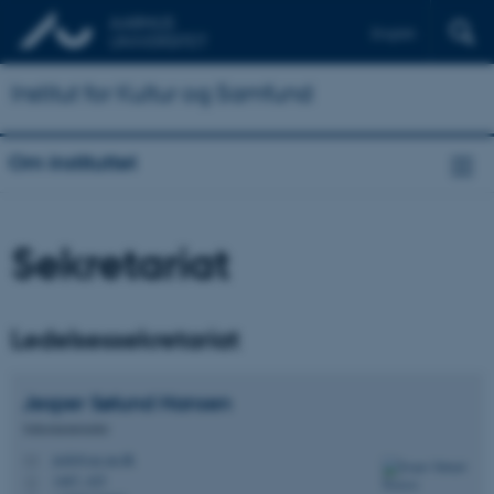
English
Institut for Kultur og Samfund
Om instituttet
Sekretariat
Ledelsessekretariat
Jesper Sølund
Hansen
Sekretariatsleder
jesh@cas.au.dk
M
1467, 425
H