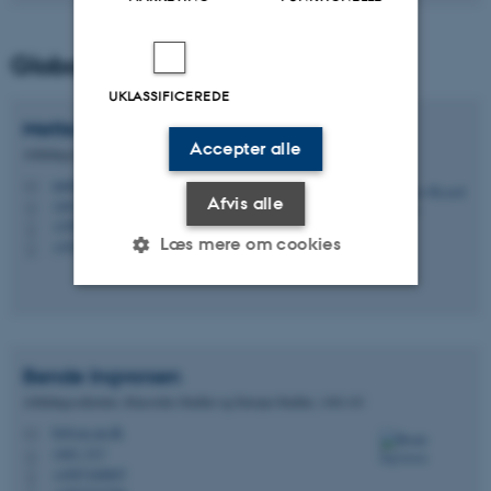
Globale Studier
UKLASSIFICEREDE
Mette Brynolf
Cáceres
Accepter alle
Afdelingssekretær
mette.brynolf.caceres@cas.au.dk
M
Afvis alle
1467, 619
H
+4587153474
P
Læs mere om cookies
+4522144582
P
Nødvendige
Statistiske
Marketing
Funktionelle
Uklassificerede
Bende
Ingvorsen
Afdelingssekretær, Klassiske Studier og Europa Studier, 1461-63
bi@cas.au.dk
M
1463, 517
H
Nødvendige cookies hjælper
+4587168807
P
med at gøre hjemmesiden