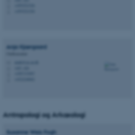
H
+4593521526
P
+4593521526
P
Anja
Kjærgaard
Chefkonsulent
anjak@cas.au.dk
M
1467, 426
H
+4587153097
P
+4522248662
P
Antropologi og Arkæologi
Susanne Weis
Fogh