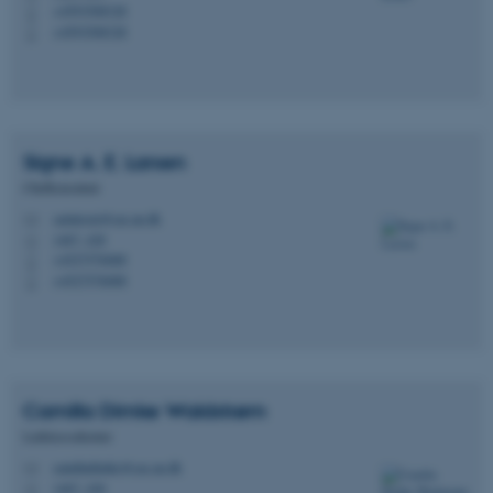
+4593508328
P
+4593508328
P
Signe A. E.
Larsen
Chefkonsulent
saelarsen@cas.au.dk
M
1467, 428
H
+4527576088
P
+4527576088
P
Camilla Dimke
Waldstrøm
Ledelsessekretær
camilladimke@cas.au.dk
M
1467, 426
H