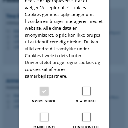
bedste brugeroplevelse, når du
vælger ”Accepter alle” cookies.
Cookies gemmer oplysninger om,
Tina
Elgaard
hvordan en bruger interagerer med et
Afdelingssekretær Filosofi og Idehistorie
website. Alle dine data er
telgaard@cas.au.dk
M
anonymiseret, og de kan ikke bruges
1467, 617
H
til at identificere dig direkte. Du kan
+4587162293
P
+4560202737
P
altid ændre dit samtykke under
Cookies i webstedets footer.
Universitetet bruger egne cookies og
cookies sat af vores
samarbejdspartnere.
Anne Marie
Olesen
Studielektor
filamo@cas.au.dk
M
1467, 628
NØDVENDIGE
STATISTISKE
H
+4593522554
P
MARKETING
FUNKTIONELLE