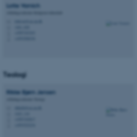
Lotte
Varnich
esctx
Microsoft Corporation
Afdelingssekretær Religionsvidenskab
.login.microsoftonline.com
lottevar@cas.au.dk
M
1461, 628
H
fpc
Microsoft Corporation
+4587163243
P
login.microsoftonline.com
+4593508194
P
__cf_bm
Cloudflare Inc.
.pure.au.dk
Teologi
__cf_bm
Cloudflare Inc.
.linkedin.com
Rikke
Bjørn Jensen
Afdelingssekretær Teologi
__cf_bm
Cloudflare Inc.
rikkebj@cas.au.dk
M
.twitter.com
1443, 116
H
+4587162817
P
+4593522234
P