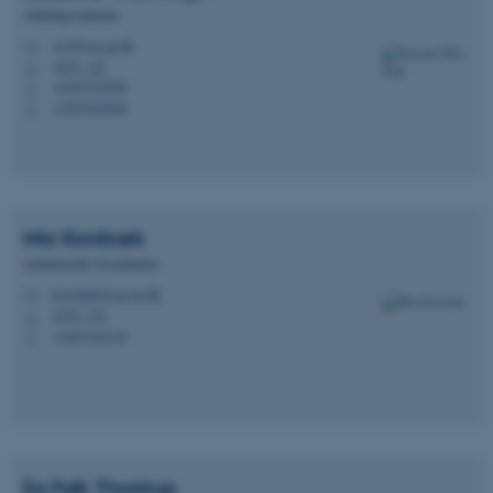
Afdelingssekretær
swf@cas.au.dk
M
4235, 122
H
+4593522948
P
+4593522948
P
Mia
Korsbæk
Administrativ koordinator
korsbaek@cas.au.dk
M
4235, 124
H
+4587162118
P
Ea Falk
Thostrup