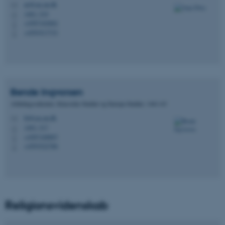
ae@cas.au.dk
M
1463, 519
H
+4587162662
P
+4593517733
P
ASP.NET_SessionId
Microsoft Corporation
.au.dk
Bende
Ingvorsen
Afdelingssekretær, Klassiske Studier og Europa Studier, 1461-63
bi@cas.au.dk
M
1463, 517
H
+4587168807
P
JSESSIONID
Oracle Corporation
.au.dk
+4593522786
P
ARRAffinity
Microsoft Corporation
.mitstudie.au.dk
Religionsvidenskab