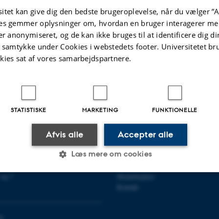
itet kan give dig den bedste brugeroplevelse, når du vælger ”A
ist
Aarhus C
ug
Afdelingskonsulent søges til Institut for Kultur og S
es gemmer oplysninger om, hvordan en bruger interagerer med
Universitet
er anonymiseret, og de kan ikke bruges til at identificere dig d
t samtykke under Cookies i webstedets footer. Universitetet br
kies sat af vores samarbejdspartnere.
.2025
STATISTISKE
MARKETING
FUNKTIONELLE
Afvis alle
Accepter alle
R KULTUR OG SAMFUND
OM OS
Læs mere om cookies
Om instituttet
vej 7
Medarbejdere
Kontakt
Statistiske
Marketing
Funktionelle
0