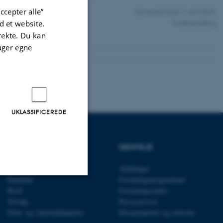
ccepter alle”
Forventet start:
1. okt 2026
amfund, Aarhus
Fuldtidsstilling
 et website.
irekte. Du kan
uger egne
UKLASSIFICEREDE
UDDANNELSER
GENVEJE
Bachelor
Afdelinger
Kandidat
Forskningsprogrammer
Ph.D.
Forskningscentre
Uklassificerede
Tilvalg
Presseservice
Efter- og videreuddannelse
Eksaminatorer og censorer