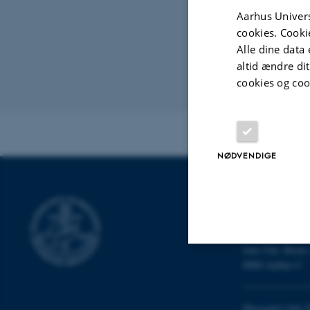
Aarhus Univers
Ansøgningsfr
16. a
cookies. Cooki
Alle dine data 
altid ændre di
cookies og coo
Revideret 20.10
NØDVENDIGE
INSTITUT FO
Nobelparken
Jens Chr. Skous 
8000 Aarhus C
Nødvendige
Moesgård Allé 2