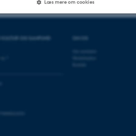
Læs mere om cookies
Statistiske
Marketing
Funktionelle
R KULTUR OG SAMFUND
OM OS
es hjælper med at gøre hjemmesiden brugbar ved at aktiv
Om instituttet
vej 7
Medarbejdere
nktioner som navigation mm. Hjemmesiden kan ikke funge
Kontakt
0
Udbyder / Domæne
Udløb
Beskrivelse
30
Denne cookie sættes af
TYPO3 Association
minutter
TYPO3, og bruges til at 
.au.dk
session, når en backend-
TYPO3 eller Frontend.
798000418301
30
Dette cookienavn er fo
Typo3 Association
minutter
webindholdsstyringssyst
.au.dk
som en brugersessionside
muligt at gemme bruger