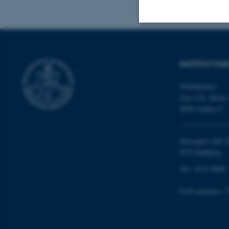
Nødvendige
INSTITUT FO
Nødvendige cooki
Nobelparken
Jens Chr. Skous 
grundlæggende fu
8000 Aarhus C
cookies.
Moesgård Allé 2
8270 Højbjerg
Navn
Tlf.: 8715 0000
be_typo_user
EAN-nummer: 5
fe_typo_user