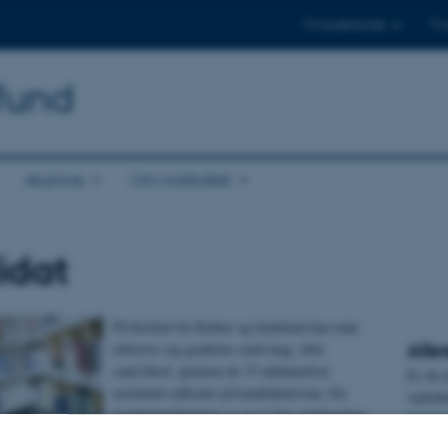
Til studerende
Til
mfund
Alumne
Om instituttet
idat
På Institut for Kultur og Samfund kan man
Alle
erhverve sig graderne cand.mag. eller
cand.theol. gennem de 15 uddannelser
Er du a
instituttet udbyder på kandidatniveau. En
vejledn
kandidatuddannelse er en 2-årig overbygning
Studiep
på en bacheloruddannelse, der kvalificerer til