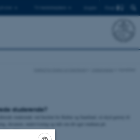
Find
 ph.d.er
Til medarbejdere
English
Institut for Kultur og Samfund
Uddannelse
Kandidat
rede studerende?
llerede studerende ved Institut for Kultur og Samfund, så skyd genvej til
ing, eksamen, undervisning og info om dit eget studium på:
ortal - Arts