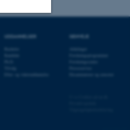
Uklassificerede
UDDANNELSER
GENVEJE
ere nogle
Bachelor
Afdelinger
Kandidat
Forskningsprogrammer
rer uden disse
Ph.D.
Forskningscentre
Tilvalg
Presseservice
Efter- og videreuddannelse
Eksaminatorer og censorer
 vores CMS-udbyder,
©
—
Cookies på au.dk
identificere en backend-
Privatlivspolitik
bruger er logget ind i
Tilgængelighedserklæring
rbundet med Typo3-
emet. Det bruges generelt
ntifikator for at gøre det
præferencer, men i mange
983 / i29