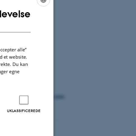
levelse
ENGLISH
DANISH
ccepter alle”
an Security
 et website.
istorie
irekte. Du kan
rnationale studier
uger egne
sisk Filologi
igionsvidenskab
tainable Heritage Management (SHM)
logi
UKLASSIFICEREDE