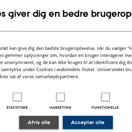
arbejdsmarkedet eller en videre
s giver dig en bedre brugerop
 kandidatuddannelser er beskrevet i Aarhus Universitets
ddannelser i alfabetisk rækkefølge
itet kan give dig den bedste brugeroplevelse, når du vælger ”A
Hum
es gemmer oplysninger om, hvordan en bruger interagerer med
slamstudier
Idéh
er anonymiseret, og de kan ikke bruges til at identificere dig d
Inte
t samtykke under Cookies i webstedets footer. Universitetet br
kies sat af vores samarbejdspartnere.
sidste optag i september 2022)
Klas
Rel
Sus
destudier
Teo
STATISTISKE
MARKETING
FUNKTIONELLE
Afvis alle
Accepter alle
.2026