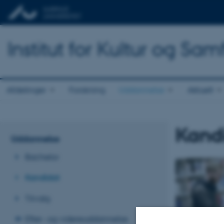
Institut for Kultur og Sa
Afdelinger
Forskning
Uddannelse
Aktuelt
Kand
Uddannelse
Bachelor
Kandidat
Tilvalg
Efter- og videreuddannelse