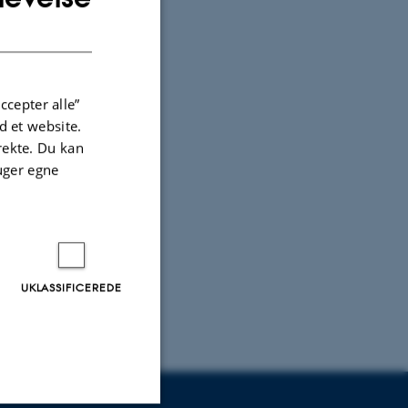
DANISH
ccepter alle”
 et website.
irekte. Du kan
uger egne
UKLASSIFICEREDE