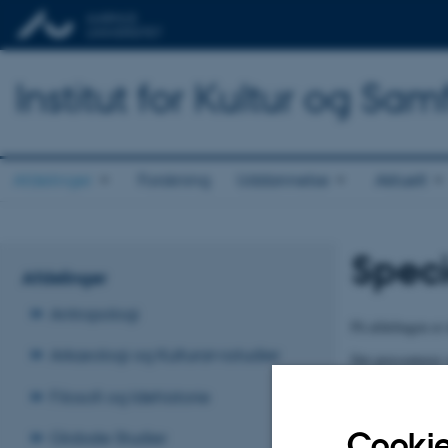
Institut for Kultur og Sa
Afdelinger
Forskning
Uddannelse
Aktuelt
Speci
Afdelinger
Antropologi
På afdelingen er
Arkæologi og Kulturarvsstudier
Det præsenterer 
en liste med eks
Filosofi og Idehistorie
Download katalo
Cookie
Globale Studier