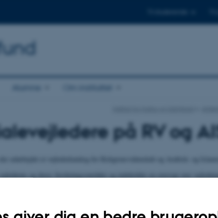
Til studerende
Til
mfund
Alumne
Om instituttet
Institut for Kultur og Samfund
Afdel
alevejledere på RV og AI
 der udarbejdet et vejlederkatalog for Religionsvidenskab og Arabisk- og Islams
vejlederne og deres forskningsområder og indeholder en oversigt over vejledn
empler på opgaver, som hver enkelt har været vejleder på.
get
og få inspiration til dine opgaver på din uddannelse.
s giver dig en bedre brugerop