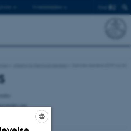
Find
 ph.d.er
Til medarbejdere
inger
Afdeling for Religionsvidenskab
Specialevejledere på RV og AIS
S
tudier.
ingsområder samt
levelse
ENGLISH