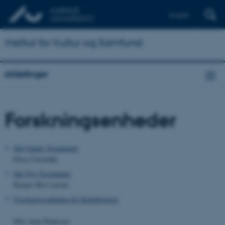
English
Institut for Kultur og Samfund
Afdelinger
Forskningsenheder
Det Gamle Testamente
Elisa Uusimäki
Det Nye Testamente
Kasper Bro Larsen
Forskningsenheden for Kirkehistorie
Nils Arne Pedersen