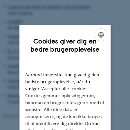
Centre for the Study of Antiquity and Christianity
Jakob Engberg
LUMEN
Bo Holm
Praktisk og Empirisk Teologi
Cookies giver dig en
Ulla Schmidt
ENGLISH
bedre brugeroplevelse
K. E. Løgstrup Forskningscenteret
DANISH
David Bugge
Grundtvig Centeret
Katrine Frøkjær Baunvig
Aarhus Universitet kan give dig den
Forskningsenhed for offentlighedsteologi og etik
bedste brugeroplevelse, når du
Ulrik Nissen
vælger ”Accepter alle” cookies.
Cookies gemmer oplysninger om,
Kierkegaardstudier
Claudia Welz
hvordan en bruger interagerer med et
website. Alle dine data er
anonymiseret, og de kan ikke bruges
Revideret 16.04.2026
-
Rikke Bjørn Jensen
til at identificere dig direkte. Du kan