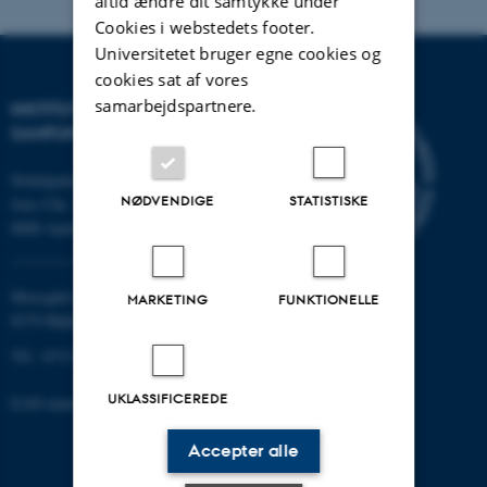
altid ændre dit samtykke under
Cookies i webstedets footer.
Universitetet bruger egne cookies og
cookies sat af vores
samarbejdspartnere.
INSTITUT FOR KULTUR OG
SAMFUND
Nobelparken
NØDVENDIGE
STATISTISKE
Jens Chr. Skous vej 7
8000 Aarhus C
Moesgård Allé 20
MARKETING
FUNKTIONELLE
8270 Højbjerg
Tlf.: 8715 0000
UKLASSIFICEREDE
EAN-nummer: 5798000418301
Accepter alle