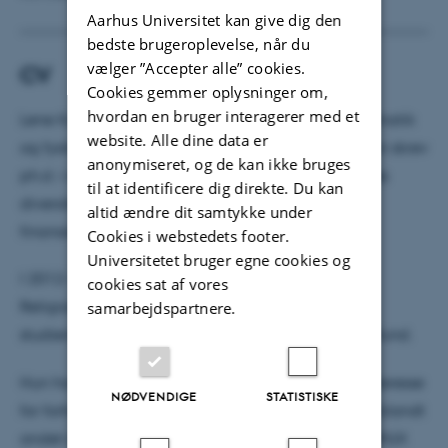
Aarhus Universitet kan give dig den
bedste brugeroplevelse, når du
vælger ”Accepter alle” cookies.
CV
Cookies gemmer oplysninger om,
hvordan en bruger interagerer med et
Lene Kühle blev i 1998 cand.mag. i religion, matematik
website. Alle dine data er
og fysik og ph.d. i religionssociologi i 2004, hvor hun skrev
anonymiseret, og de kan ikke bruges
ph.d. i religionssociologi om fremkomsten af religiøs
til at identificere dig direkte. Du kan
diversitet i Danmark. Hendes postdoc var en DFF-
altid ændre dit samtykke under
finansieret kortlægning af moskeer i Danmark.
Cookies i webstedets footer.
Universitetet bruger egne cookies og
I 2012-16 var Lene Kühle afdelingsleder på
cookies sat af vores
Religionsvidenskab, og i 2015 tiltrådte hun som
samarbejdspartnere.
studienævnsformand på Institut for Kultur og Samfund.
Hun har i løbet af sin forskerkarriere fået en stor interesse
NØDVENDIGE
STATISTISKE
for forholdet mellem journalister og forskere og er blandt
andet medarrangør af konferencer om dette på DMJX