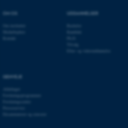
OM OS
UDDANNELSER
Om instituttet
Bachelor
Medarbejdere
Kandidat
Kontakt
Ph.D.
Tilvalg
Efter- og videreuddannelse
ASP.NET_SessionId
Microsoft Corporation
.au.dk
GENVEJE
Afdelinger
JSESSIONID
Oracle Corporation
Forskningsprogrammer
.au.dk
Forskningscentre
Presseservice
Eksaminatorer og censorer
AWSALBTGCORS
Amazon Web Services, Inc.
airtable.com