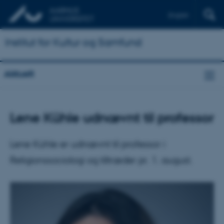
English
Institut for Kultur og Samfund
Aktuelt
Lene Kühle udnævnt til professor
Lene Kühle er udnævnt til professor i
Religionssociologi og tiltræder pr. 1. august.