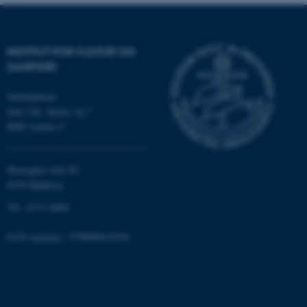
Nødvendige cookies hjælper
med at gøre hjemmesiden
brugbar ved at aktivere nogle
INSTITUT FOR KULTUR OG
grundlæggende funktioner
SAMFUND
som navigation mm.
Hjemmesiden kan ikke
Nobelparken
fungerer uden disse cookies.
Jens Chr. Skous vej 7
8000 Aarhus C
Navn
Udbyder / Domæne
Moesgård Allé 20
8270 Højbjerg
be_typo_user
TYPO3 Association
.au.dk
Tlf.: 8715 0000
EAN-nummer: 5798000418301
fe_typo_user
Typo3 Association
.au.dk