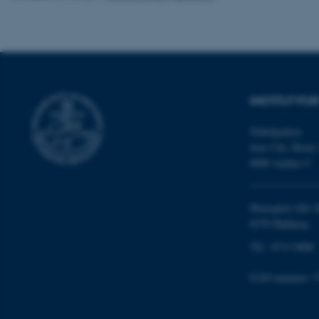
ASP.NET_SessionId
INSTITUT FO
Nobelparken
JSESSIONID
Jens Chr. Skous 
8000 Aarhus C
ARRAffinity
Moesgård Allé 2
8270 Højbjerg
esctx
Tlf.: 8715 0000
fpc
EAN-nummer: 5
__cf_bm