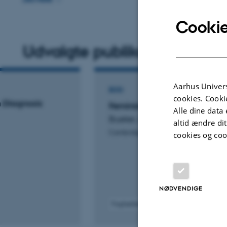
scientific institutions, and the role of epistemic injus
classification and medical practice.
Cookie
Udvalgte publikationer
Flere
During the academic year 2025/2026, I am happy t
SOCRATES (Hanover), working on trust and trustworth
https://www.socrates.uni-hannover.de/en/
.
Aarhus Univers
BOG
cookies. Cooki
n Diagnosis
Feminist Philosophy of Scien
Alle dine data 
Bueter, A.
altid ændre di
Cambridge University Press
cookies og coo
NØDVENDIGE
Fagfællebedømt
Digital
version