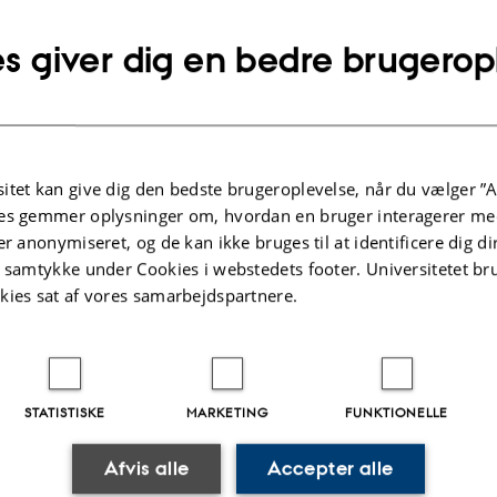
tice in diagnostic
s giver dig en bedre brugerop
o be a research fellow at
iness in psychiatry:
itet kan give dig den bedste brugeroplevelse, når du vælger ”A
TIDSSKRIFTARTIKEL
es gemmer oplysninger om, hvordan en bruger interagerer med
ce
Mental health promotion and the
er anonymiseret, og de kan ikke bruges til at identificere dig d
positive concept of health:
t samtykke under Cookies i webstedets footer. Universitetet br
Navigating dilemmas
kies sat af vores samarbejdspartnere.
Varga, S. +3.
Studies in History and Philosophy of Science
STATISTISKE
MARKETING
FUNKTIONELLE
Fagfællebedømt
Afvis alle
Accepter alle
Digital
version