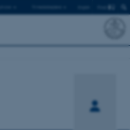
Find
 ph.d.er
Til medarbejdere
English