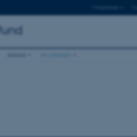
Til studerende
Til
mfund
Alumne
Om instituttet