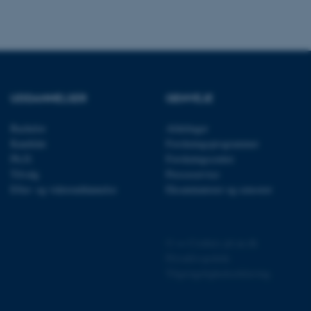
præferencer, men i mange
 ikke nødvendigt, da det
lt af platformen, skønt
webstedsadministratorer. I
dstillet til at blive
en browsersession. Det
entifikator i stedet for
ose platform session
UDDANNELSER
GENVEJE
emmesider, som er skrevet
gi. Den bruges af serveren
onym brugersession.
Bachelor
Afdelinger
session cookie, brugt af
Kandidat
Forskningsprogrammer
Bruges normalt til at
Ph.D.
Forskningscentre
ugersession af serveren.
Tilvalg
Presseservice
ebsites run on the Windows
Efter- og videreuddannelse
Eksaminatorer og censorer
is used for load balancing
 page requests are routed
y browsing session.
crosoft to securely verify
©
—
Cookies på au.dk
Privatlivspolitik
crosoft to securely verify
Tilgængelighedserklæring
istinguish between
 beneficial for the
e valid reports on the use