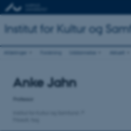
Institut for Kultur og Sa
Afdelinger
Forskning
Uddannelse
Aktuelt
Anke Jahn
Titel
Primær tilknytning
Professor
Institut for Kultur og Samfund
Filosofi, fag