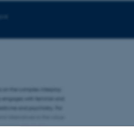
-519
us on the complex interplay
y engages with feminist and
edicine and psychiatry. For
d alternatives to the value-
equate public trust in