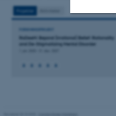
vedhæftet
Projekter
Aktiviteter
Nødvendige
FORSKNINGSPROJEKT
RaDeeM: Beyond (Irrational) Belief: Rationality
and De-Stigmatizing Mental Disorder
Nødvendige cooki
1. jan. 2025
-
31. dec. 2027
grundlæggende fu
cookies.
Navn
be_typo_user
fe_typo_user
Revideret 20.10.2025
-
Camilla Dimke Waldstrøm