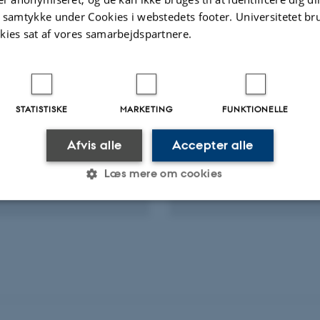
t samtykke under Cookies i webstedets footer. Universitetet br
kies sat af vores samarbejdspartnere.
STATISTISKE
MARKETING
FUNKTIONELLE
Afvis alle
Accepter alle
Læs mere om cookies
Statistiske
Marketing
Funktionelle
es hjælper med at gøre hjemmesiden brugbar ved at aktiv
nktioner som navigation mm. Hjemmesiden kan ikke funge