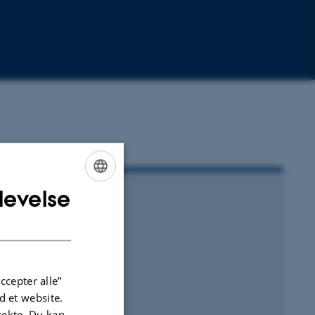
levelse
ENGLISH
DANISH
ccepter alle”
 et website.
irekte. Du kan