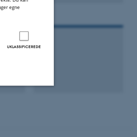
uger egne
UKLASSIFICEREDE
Uklassificerede
ere nogle
rer uden disse