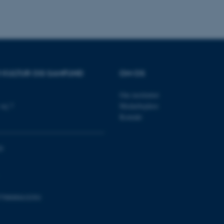
Udbyder / Domæne
Udløb
Beskrivelse
30
Denne cookie sættes af
TYPO3 Association
minutter
TYPO3, og bruges til at 
.au.dk
R KULTUR OG SAMFUND
OM OS
session, når en backend-
TYPO3 eller Frontend.
Om instituttet
30
Dette cookienavn er fo
Typo3 Association
minutter
webindholdsstyringssyst
.au.dk
vej 7
Medarbejdere
som en brugersessionside
muligt at gemme bruger
Kontakt
tilfælde er det muligvis
kan indstilles ved defau
dette kan forhindres af 
de fleste tilfælde er det in
0
ødelagt i slutningen af 
indeholder en tilfældig id
specifikke brugerdata.
Session
Denne cookie er en purp
Microsoft Corporation
cookie, der bruges af hj
.au.dk
i Microsoft .net- teknolo
798000418301
til at opretholde en an
Session
Generel formål platform 
Oracle Corporation
websteder skrevet i JSP. 
.au.dk