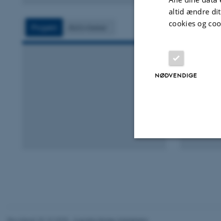
altid ændre di
cookies og coo
Projekt
Aktiviteter
NØDVENDIGE
Nødvendige
Nødvendige cooki
grundlæggende fu
Revideret 20.10.2025
-
Camilla Dimke Waldstrøm