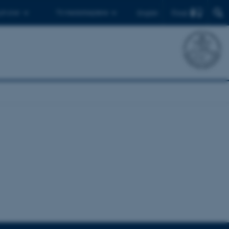
Find
 ph.d.er
Til medarbejdere
English