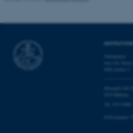
cookies.
Navn
be_typo_user
INSTITUT FO
Nobelparken
fe_typo_user
Jens Chr. Skous 
8000 Aarhus C
Moesgård Allé 2
8270 Højbjerg
Tlf.: 8715 0000
ASP.NET_SessionId
EAN-nummer: 5
JSESSIONID