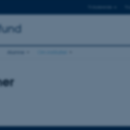
Til studerende
Til
mfund
Alumne
Om instituttet
ner