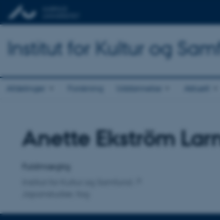
Institut for Kultur og Sa
Afdelinger
Forskning
Uddannelse
Aktuelt
Anette Ekström Lar
Titel
Primær tilknytning
Fuldmægtig
Institut for Kultur og Samfund
Japanstudier, fag