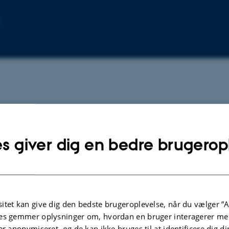
s giver dig en bedre brugerop
itet kan give dig den bedste brugeroplevelse, når du vælger ”A
es gemmer oplysninger om, hvordan en bruger interagerer med
er anonymiseret, og de kan ikke bruges til at identificere dig d