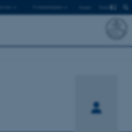
Find
 ph.d.er
Til medarbejdere
English