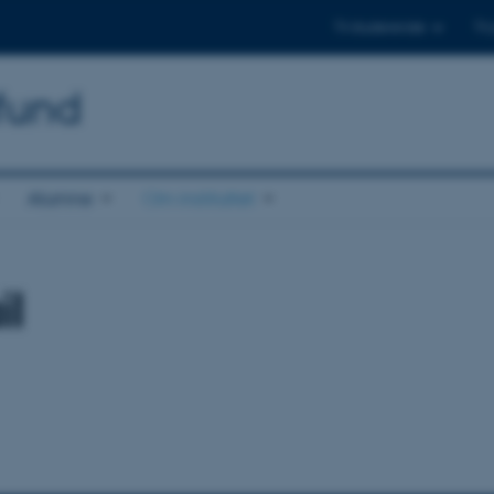
Til studerende
Til
mfund
Alumne
Om instituttet
l