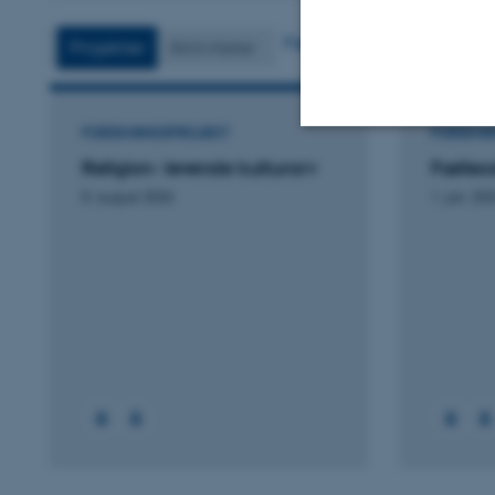
Flere
Projekter
Aktiviteter
FORSKNINGSPROJEKT
FORSKNI
Religion- levende kulturarv
Fælles
Nødvendige
8. august 2026
1. jan. 20
Nødvendige cooki
grundlæggende fu
cookies.
Navn
be_typo_user