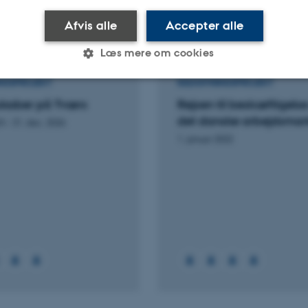
Afvis alle
Accepter alle
Læs mere om cookies
NGSPROJEKT
RÅDGIVNINGSPROJEKT
skaber på Tværs
Rejsen til beskæftigels
Statistiske
Marketing
Funktionelle
det danske arbejdsma
24
-
31. dec. 2026
1. januar 2022
es hjælper med at gøre hjemmesiden brugbar ved at aktiv
nktioner som navigation mm. Hjemmesiden kan ikke funge
Udbyder / Domæne
Udløb
Beskrivelse
30
Denne cookie sættes af
TYPO3 Association
minutter
TYPO3, og bruges til at 
.au.dk
session, når en backend-
TYPO3 eller Frontend.