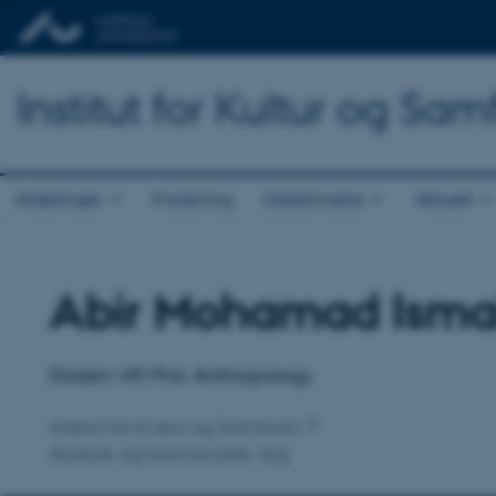
Institut for Kultur og Sa
Afdelinger
Forskning
Uddannelse
Aktuelt
Abir Mohamad Ismai
Titel
Primær tilknytning
Ekstern VIP, Phd. Anthropology
Institut for Kultur og Samfund
Arabisk og Islamstudier, fag