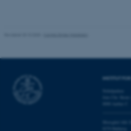
fe_typo_user
Revideret 20.10.2025
-
Camilla Dimke Waldstrøm
ASP.NET_SessionId
JSESSIONID
INSTITUT FO
Nobelparken
ARRAffinity
Jens Chr. Skous 
8000 Aarhus C
esctx
Moesgård Allé 2
fpc
8270 Højbjerg