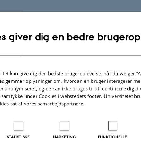
s giver dig en bedre brugerop
rization.
TIDSSKRIFTARTIKEL
BIDRAG TI
Negotiating Religious Identity in
Doing P
itet kan give dig den bedste brugeroplevelse, når du vælger ”A
“Secular” Spaces: A Comparative
Enactme
es gemmer oplysninger om, hvordan en bruger interagerer med
Study of Christian and Muslim
Gender 
er anonymiseret, og de kan ikke bruges til at identificere dig d
Students in Danish High Schools
familie
t samtykke under Cookies i webstedets footer. Universitetet br
Ismail, A.
Ismail, 
kies sat af vores samarbejdspartnere.
Social Compass
Gender an
Fagfællebedømt
Fagfæll
STATISTISKE
MARKETING
FUNKTIONELLE