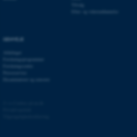
Tilvalg
grundlæggende funktioner
Efter- og videreuddannelse
som navigation mm.
Hjemmesiden kan ikke
fungerer uden disse cookies.
GENVEJE
Afdelinger
Navn
Udbyder / Domæne
Forskningsprogrammer
be_typo_user
TYPO3 Association
Forskningscentre
.au.dk
Presseservice
Eksaminatorer og censorer
fe_typo_user
Typo3 Association
.au.dk
©
—
Cookies på au.dk
Privatlivspolitik
Tilgængelighedserklæring
77210 / i29