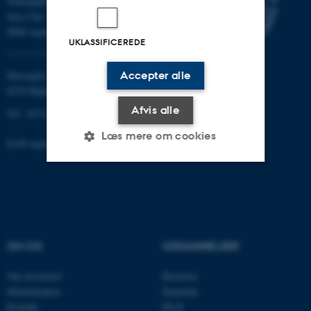
Nobelparken
Jens Chr. Skous vej 7
8000 Aarhus C
UKLASSIFICEREDE
Moesgård Allé 20
Accepter alle
8270 Højbjerg
Afvis alle
Tlf.: 8715 0000
Læs mere om cookies
EAN-nummer: 5798000418301
Nødvendige
Statistiske
Marketing
Funktionelle
Uklassificerede
OM OS
UDDANNELSER
Nødvendige cookies hjælper
Om instituttet
Bachelor
med at gøre hjemmesiden
Medarbejdere
Kandidat
brugbar ved at aktivere nogle
Kontakt
Ph.D.