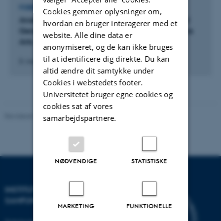
FOREDRAG OG MUNDTLIGE BIDRAG
Cookies gemmer oplysninger om,
Anatomical Theater: Agency, Social Identity and
hvordan en bruger interagerer med et
Gender in Early Modern Dissection and Dissective
website. Alle dine data er
Arts
anonymiseret, og de kan ikke bruges
til at identificere dig direkte. Du kan
8. marts 2024
altid ændre dit samtykke under
Cookies i webstedets footer.
Universitetet bruger egne cookies og
cookies sat af vores
Revideret 20.10.2025
-
Camilla Dimke Waldstrøm
samarbejdspartnere.
NØDVENDIGE
STATISTISKE
INSTITUT FOR KULTUR OG
SAMFUND
MARKETING
FUNKTIONELLE