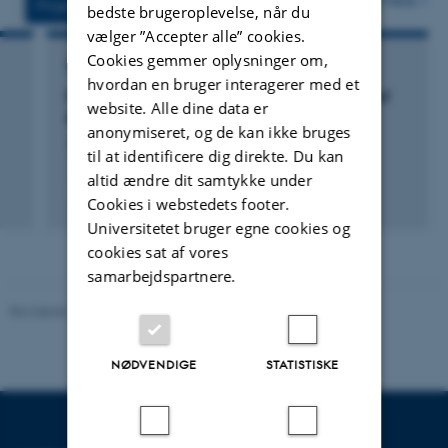
Projekter
Aktiviteter
bedste brugeroplevelse, når du
vælger ”Accepter alle” cookies.
Cookies gemmer oplysninger om,
FORSKNINGSPROJEKT
hvordan en bruger interagerer med et
Responsible Hermeneutics - Hermeneutics of
website. Alle dine data er
Responsibility
anonymiseret, og de kan ikke bruges
1. okt. 2010
-
1. jun. 2012
til at identificere dig direkte. Du kan
altid ændre dit samtykke under
Cookies i webstedets footer.
Universitetet bruger egne cookies og
cookies sat af vores
samarbejdspartnere.
Revideret 20.10.2025
-
Camilla Dimke Waldstrøm
NØDVENDIGE
STATISTISKE