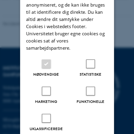
version
anonymiseret, og de kan ikke bruges
vedhæftet
til at identificere dig direkte. Du kan
altid ændre dit samtykke under
Revideret 20.10.2025
-
Camilla Dimke Waldstrøm
Cookies i webstedets footer.
Universitetet bruger egne cookies og
cookies sat af vores
samarbejdspartnere.
INSTITUT FOR KULTUR OG
SAMFUND
NØDVENDIGE
STATISTISKE
Nobelparken
Jens Chr. Skous vej 7
8000 Aarhus C
MARKETING
FUNKTIONELLE
Moesgård Allé 20
8270 Højbjerg
UKLASSIFICEREDE