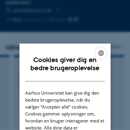
KONTAKTINFO
MAILADRESSE
gbilotti@cas.au.dk
Kopier
Mere
Aarhus C, 1483-529
mailadresse
Udvalgte publikationer
Flere
Cookies giver dig en
ENGLISH
TIDSSKRIFTARTIKEL
bedre brugeroplevelse
BALANCING BETWEEN BIASES AND
DANISH
INTERPRETATION. A PREDICTIVE MODEL OF
PREHISTORIC SCANIA, SWEDEN
Aarhus Universitet kan give dig den
Bilotti, G.
bedste brugeroplevelse, når du
Archeologia e Calcolatori
vælger ”Accepter alle” cookies.
Cookies gemmer oplysninger om,
Fagfællebedømt
hvordan en bruger interagerer med et
Digital
website. Alle dine data er