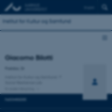
English
Institut for Kultur og Samfund
Titel
Giacomo Bilotti
Primær tilknytning
Postdoc, Dr
Institut for Kultur og Samfund
Social Resilience Lab
En anden tilknytning
FAGOMRÅDER