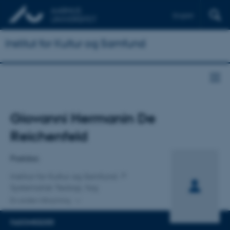
English
Institut for Kultur og Samfund
Titel
Giovanni Hermanin De
Primær tilknytning
Reichenfeld
Postdoc
Institut for Kultur og Samfund
Systematisk Teologi, fag
En anden tilknytning
FAGOMRÅDER