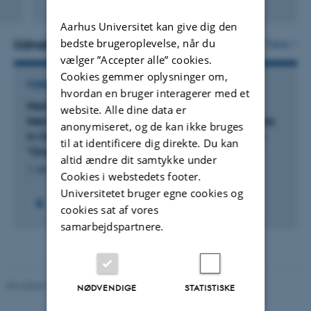
Digital
Aarhus Universitet kan give dig den
version
vedhæftet
bedste brugeroplevelse, når du
Udvalgte projekter
Flere
vælger ”Accepter alle” cookies.
Cookies gemmer oplysninger om,
FORSKNINGSPROJEKT
hvordan en bruger interagerer med et
Marie Skłodowska-Curie Project: "Scriptural
website. Alle dine data er
Networks: Digital Exploration of Quotation Culture
anonymiseret, og de kan ikke bruges
in Origen of Alexandria's Exegesis" (code name:
til at identificere dig direkte. Du kan
"Orige.net")
altid ændre dit samtykke under
1. feb. 2025
-
31. jan. 2027
Cookies i webstedets footer.
Universitetet bruger egne cookies og
cookies sat af vores
samarbejdspartnere.
Revideret 20.10.2025
-
Camilla Dimke Waldstrøm
NØDVENDIGE
STATISTISKE