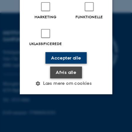
MARKETING
FUNKTIONELLE
INSTITUT FOR KULTUR OG
SAMFUND
UKLASSIFICEREDE
Nobelparken
Accepter alle
Jens Chr. Skous vej 7
8000 Aarhus C
Afvis alle
Læs mere om cookies
Moesgård Allé 20
8270 Højbjerg
Tlf.: 8715 0000
Nødvendige
Statistiske
Marketing
EAN-nummer: 5798000418301
Funktionelle
Uklassificerede