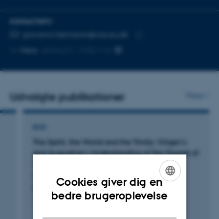
KONTAKTINFO
MAILADRESSE
giovanni.hermanin@cas.au.dk
Kopier
Mere
Aarhus C, 1442-116
mailadresse
Udvalgte publikationer
Flere
BOG
The Spirit, the World and the Trinity: Origen’s
and Augustine’s Understanding of the Gospel of
John
Hermanin De Reichenfeld, G.
Cookies giver dig en
Brepols Publishers
ENGLISH
bedre brugeroplevelse
DANISH
Fagfællebedømt