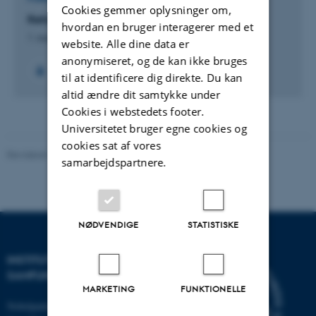
Cookies gemmer oplysninger om,
Reformatorisk teologi og konfessionskultur
hvordan en bruger interagerer med et
1. aug. 2007
-
31. dec. 2016
website. Alle dine data er
anonymiseret, og de kan ikke bruges
+10
til at identificere dig direkte. Du kan
altid ændre dit samtykke under
Cookies i webstedets footer.
Universitetet bruger egne cookies og
cookies sat af vores
Revideret 20.10.2025
-
Camilla Dimke Waldstrøm
samarbejdspartnere.
NØDVENDIGE
STATISTISKE
INSTITUT FOR KULTUR OG
SAMFUND
MARKETING
FUNKTIONELLE
Nobelparken