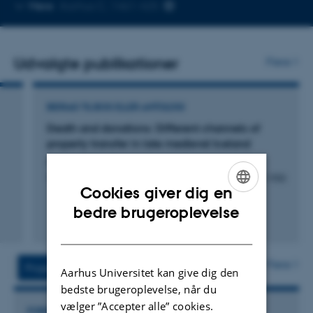
Kopier
Mere
Aarhus C, 1461-425
telefonnummer
Udvalgte publikationer
Flere
BIDRAG TIL BOG ELLER ANTOLOGI
Death and donations: Different channels of
property transfer in late medieval Iceland
Arnórsdóttir, A.
The Marital Economy in Scandinavia and Britain 1400-1900
Cookies giver dig en
ENGLISH
bedre brugeroplevelse
DANISH
Flere
Projekter
Aktiviteter
Aarhus Universitet kan give dig den
bedste brugeroplevelse, når du
vælger ”Accepter alle” cookies.
FORSKNINGSPROJEKT