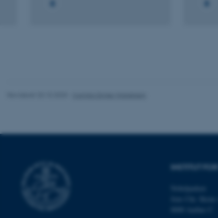
Nødvendige cooki
grundlæggende fu
cookies.
Navn
Revideret 20.10.2025
-
Camilla Dimke Waldstrøm
be_typo_user
fe_typo_user
INSTITUT FO
Nobelparken
Jens Chr. Skous 
8000 Aarhus C