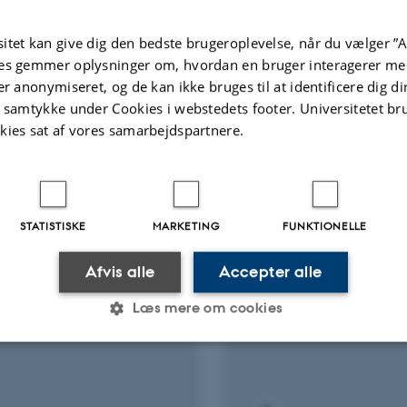
itet kan give dig den bedste brugeroplevelse, når du vælger ”A
Fagfællebedømt
es gemmer oplysninger om, hvordan en bruger interagerer med
er anonymiseret, og de kan ikke bruges til at identificere dig d
t samtykke under Cookies i webstedets footer. Universitetet br
kies sat af vores samarbejdspartnere.
KT
RÅDGIVNINGSPROJEKT
STATISTISKE
MARKETING
FUNKTIONELLE
yrelsesmedlem, Den
Deutsher Akademisc
e historiske Forening
Austauschdienst, Pos
Afvis alle
Accepter alle
Program: Evaluator
 2016
-
1. jan. 2020
1. jan. 2015
-
31. dec. 2015
Læs mere om cookies
Statistiske
Marketing
Funktionelle