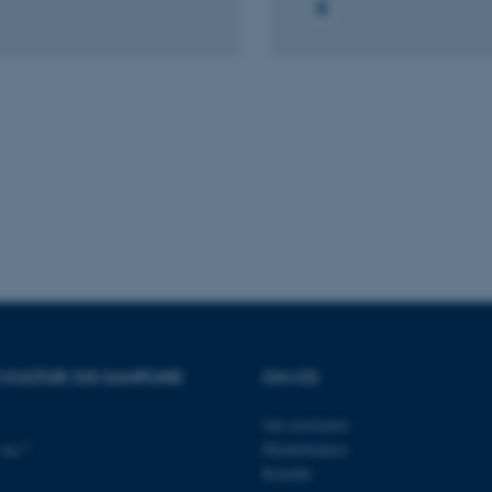
es hjælper med at gøre hjemmesiden brugbar ved at aktiv
nktioner som navigation mm. Hjemmesiden kan ikke funge
Udbyder / Domæne
Udløb
Beskrivelse
30
Denne cookie sættes af
TYPO3 Association
minutter
TYPO3, og bruges til at 
.au.dk
session, når en backend-
TYPO3 eller Frontend.
30
Dette cookienavn er fo
Typo3 Association
minutter
webindholdsstyringssyst
.au.dk
som en brugersessionside
muligt at gemme bruger
R KULTUR OG SAMFUND
OM OS
tilfælde er det muligvis
kan indstilles ved defau
dette kan forhindres af 
de fleste tilfælde er det in
Om instituttet
ødelagt i slutningen af 
vej 7
Medarbejdere
indeholder en tilfældig id
specifikke brugerdata.
Kontakt