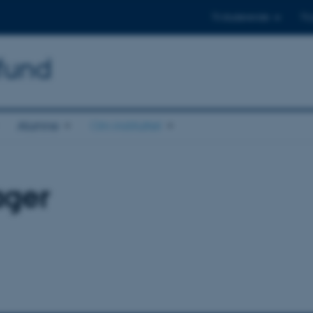
Til studerende
Til
mfund
Alumne
Om instituttet
ager