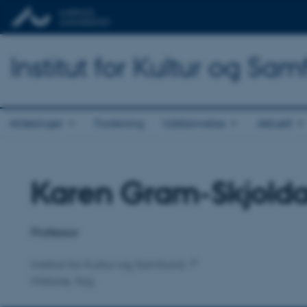
Institut for Kultur og Sa
Afdelinger
Forskning
Uddannelse
Aktuelt
Karen Gram-Skjold
Titel
Primær tilknytning
Professor
Institut for Kultur og Samfund
Historie, fag