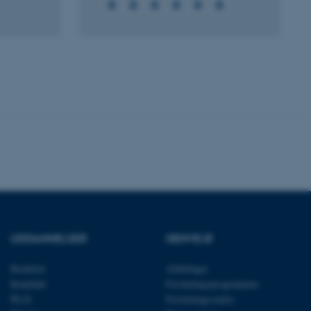
ere nogle
rer uden disse
 vores CMS-udbyder,
identificere en backend-
bruger er logget ind i
rbundet med Typo3-
emet. Det bruges generelt
ntifikator for at gøre det
præferencer, men i mange
UDDANNELSER
GENVEJE
 ikke nødvendigt, da det
lt af platformen, skønt
webstedsadministratorer. I
dstillet til at blive
Bachelor
Afdelinger
en browsersession. Det
Kandidat
Forskningsprogrammer
entifikator i stedet for
Ph.D.
Forskningscentre