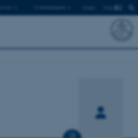
Find
 ph.d.er
Til medarbejdere
English