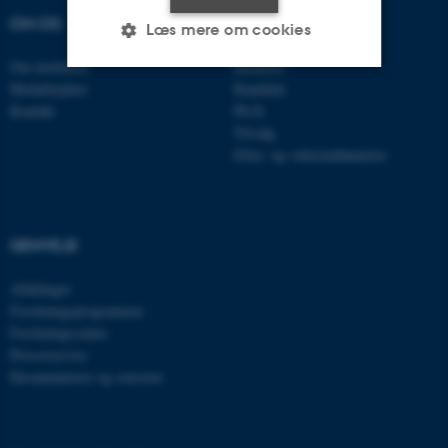
OM OS
UDDANNELSER
Læs mere om cookies
Om instituttet
Bachelor
Medarbejdere
Kandidat
Nødvendige
Statistiske
Marketing
Kontakt
Ph.D.
Tilvalg
Funktionelle
Uklassificerede
Efter- og videreuddannelse
Nødvendige cookies hjælper
GENVEJE
med at gøre hjemmesiden
brugbar ved at aktivere nogle
Afdelinger
grundlæggende funktioner
Forskningsprogrammer
som navigation mm.
Forskningscentre
Hjemmesiden kan ikke
Presseservice
fungerer uden disse cookies.
Eksaminatorer og censorer