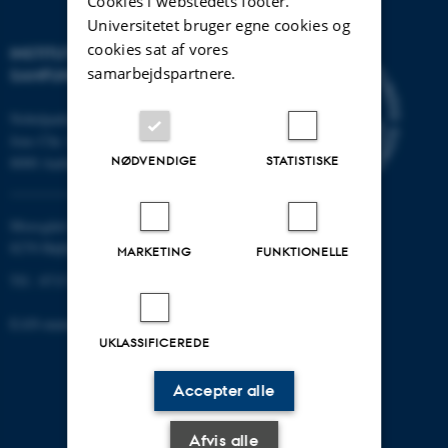
Cookies i webstedets footer.
Universitetet bruger egne cookies og
cookies sat af vores
INSTITUT FOR KULTUR OG
samarbejdspartnere.
SAMFUND
Nobelparken
Jens Chr. Skous vej 7
NØDVENDIGE
STATISTISKE
8000 Aarhus C
Moesgård Allé 20
8270 Højbjerg
MARKETING
FUNKTIONELLE
Tlf.: 8715 0000
EAN-nummer: 5798000418301
UKLASSIFICEREDE
Accepter alle
Afvis alle