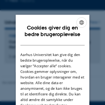
Mere
Højbjerg
telefonnummer
mailadresse
Udvalgte aktiviteter
Flere
Cookies giver dig en
ENGLISH
bedre brugeroplevelse
FOREDRAG OG MUNDTLIGE BIDRAG
DANISH
Curating Heritage Border Landscapes: Managing
the Past to Create the Future
Aarhus Universitet kan give dig den
3. oktober 2025
bedste brugeroplevelse, når du
vælger ”Accepter alle” cookies.
Cookies gemmer oplysninger om,
hvordan en bruger interagerer med et
website. Alle dine data er
Revideret 20.10.2025
-
Camilla Dimke Waldstrøm
anonymiseret, og de kan ikke bruges
til at identificere dig direkte. Du kan
altid ændre dit samtykke under