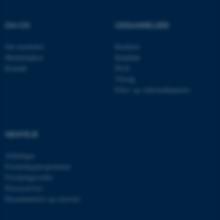
Navn
Udbyder / Domæne
OM OS
UDDANNELSER
be_typo_user
TYPO3 Association
.au.dk
Om instituttet
Bachelor
Medarbejdere
Kandidat
Kontakt
Ph.D.
fe_typo_user
Typo3 Association
Tilvalg
.au.dk
Efter- og videreuddannelse
GENVEJE
Afdelinger
Forskningsprogrammer
Forskningscentre
Presseservice
Eksaminatorer og censorer
ASP.NET_SessionId
Microsoft Corporation
.au.dk