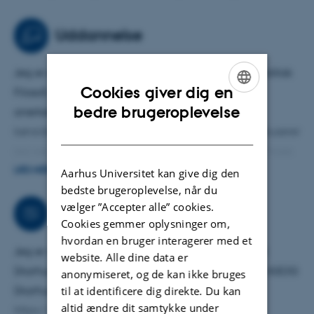
Uddannelse
Jeg er en del af undervisningsteamet i Social og Politisk
Cookies giver dig en
Filosofi, hvor jeg forelæser om offentlighed,
ENGLISH
bedre brugeroplevelse
anerkendelses- og identitetspolitik, køn og anti-
DANISH
kønsideologi samt intersektionel feminisme. Her fokuserer
jeg særlig på tænkere såsom: Arendt, Habermas, Fraser,
Taylor, Young, Butler, Vergès, Shelby og hooks.
LÆS MERE
Aarhus Universitet kan give dig den
bedste brugeroplevelse, når du
Jeg har også undervist i Filosofifagets Metodik og i
vælger ”Accepter alle” cookies.
Samarbejder
Cookies gemmer oplysninger om,
Videnskabsteori på Medicin.
hvordan en bruger interagerer med et
Jeg er med i to forskningsgrupper. Den ene er APG
website. Alle dine data er
(Aarhus Phenomenology Group), og den anden er ASOG
anonymiseret, og de kan ikke bruges
til at identificere dig direkte. Du kan
(Aarhus Social Ontology Group):
altid ændre dit samtykke under
https://www.aarhussocialontology.com/home