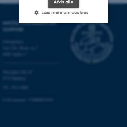
Afvis alle
Læs mere om cookies
INSTITUT FOR KULTUR OG
SAMFUND
Nødvendige
Statistiske
Marketing
Nobelparken
Funktionelle
Uklassificerede
Jens Chr. Skous vej 7
8000 Aarhus C
Nødvendige cookies hjælper
Moesgård Allé 20
med at gøre hjemmesiden
8270 Højbjerg
brugbar ved at aktivere nogle
Tlf.: 8715 0000
grundlæggende funktioner
som navigation mm.
EAN-nummer: 5798000418301
Hjemmesiden kan ikke
fungerer uden disse cookies.