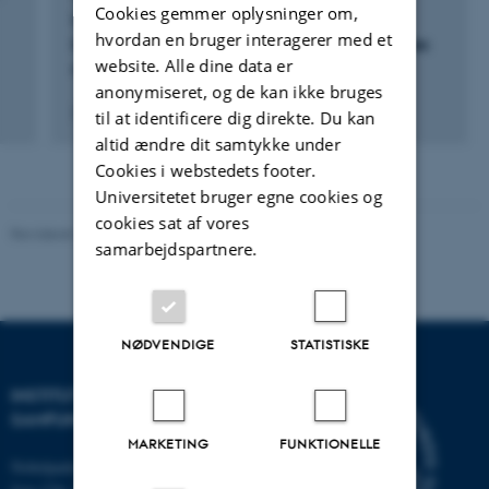
Cookies gemmer oplysninger om,
OriginsSeptember 25–27, 2025. Italian
hvordan en bruger interagerer med et
Internations Association for Advanced Studies
website. Alle dine data er
on Religion (CISSR)
anonymiseret, og de kan ikke bruges
25. sep. 2025
-
27. sep. 2025
til at identificere dig direkte. Du kan
altid ændre dit samtykke under
Cookies i webstedets footer.
Universitetet bruger egne cookies og
cookies sat af vores
Revideret 20.10.2025
-
Camilla Dimke Waldstrøm
samarbejdspartnere.
NØDVENDIGE
STATISTISKE
INSTITUT FOR KULTUR OG
SAMFUND
MARKETING
FUNKTIONELLE
Nobelparken