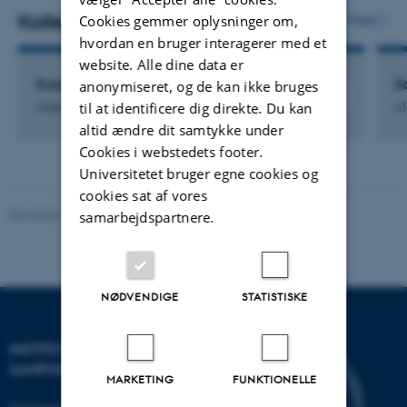
Kollegaer
Flere
Cookies gemmer oplysninger om,
hvordan en bruger interagerer med et
website. Alle dine data er
Susanne Weis Fogh
S
anonymiseret, og de kan ikke bruges
til at identificere dig direkte. Du kan
Afdelingssekretær
Af
altid ændre dit samtykke under
Cookies i webstedets footer.
Universitetet bruger egne cookies og
cookies sat af vores
Revideret 20.10.2025
-
Camilla Dimke Waldstrøm
samarbejdspartnere.
NØDVENDIGE
STATISTISKE
INSTITUT FOR KULTUR OG
SAMFUND
MARKETING
FUNKTIONELLE