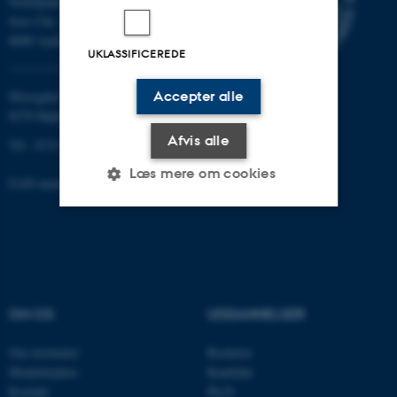
Nobelparken
Jens Chr. Skous vej 7
8000 Aarhus C
UKLASSIFICEREDE
Moesgård Allé 20
Accepter alle
8270 Højbjerg
Afvis alle
Tlf.: 8715 0000
Læs mere om cookies
EAN-nummer: 5798000418301
Nødvendige
Statistiske
Marketing
Funktionelle
Uklassificerede
OM OS
UDDANNELSER
Nødvendige cookies hjælper
Om instituttet
Bachelor
med at gøre hjemmesiden
Medarbejdere
Kandidat
brugbar ved at aktivere nogle
Kontakt
Ph.D.