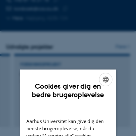
Kopier
korsbaek@cas.au.dk
telefonnummer
Kopier
Mere
Højbjerg, 4235-124
mailadresse
Udvalgte projekter
Flere
FORSKNINGSPROJEKT
ARC: Arctic Research Centre
1. jan. 2013
-
31. dec. 2016
Cookies giver dig en
ENGLISH
bedre brugeroplevelse
DANISH
Aarhus Universitet kan give dig den
bedste brugeroplevelse, når du
vælger ”Accepter alle” cookies.