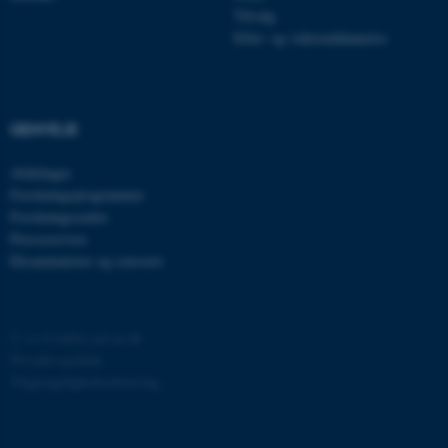
Tilvalg
grundlæggende funktioner
Efter- og videreuddannelse
som navigation mm.
Hjemmesiden kan ikke
fungerer uden disse cookies.
GENVEJE
Afdelinger
Navn
Udbyder / Domæne
Forskningsprogrammer
be_typo_user
TYPO3 Association
Forskningscentre
.au.dk
Presseservice
Eksaminatorer og censorer
fe_typo_user
Typo3 Association
.au.dk
©
—
Cookies på au.dk
Privatlivspolitik
Tilgængelighedserklæring
77210 / i29