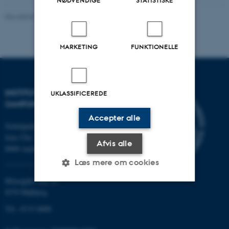
NØDVENDIGE
STATISTISKE
Revideret 20.10.2025
-
Camilla Dimke Waldstrøm
MARKETING
FUNKTIONELLE
INSTITUT FOR KULTUR OG
UKLASSIFICEREDE
SAMFUND
Accepter alle
Nobelparken
Jens Chr. Skous vej 7
Afvis alle
8000 Aarhus C
Læs mere om cookies
Moesgård Allé 20
8270 Højbjerg
Nødvendige
Statistiske
Marketing
Tlf.: 8715 0000
Funktionelle
Uklassificerede