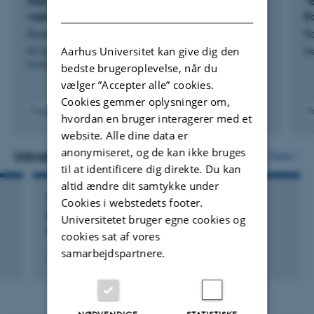
Stemmetilstedevær: Marianne Larsens første
”E
Editionshistorie
.
DANISH
værker 1969-1972
E
Rasmussen, K.
R
Derudover har jeg været medredaktør på
Aarhus Universitet kan give dig den
På højde med det uafklarede. Marianne Larsens
De
antologierne
Detaljer. Guldalder og kærligheden til
forfatterskab
bedste brugeroplevelse, når du
ord
(Spring 2025),
Boghistorie i Skandinavien
(Aarhus
vælger ”Accepter alle” cookies.
Universitetsforlag 2023) og
Kildeudgivelse og tekstkritik i
Cookies gemmer oplysninger om,
Fagfællebedømt
F
forskellige traditioner
(Syddansk Universitetsforlag 2022).
hvordan en bruger interagerer med et
website. Alle dine data er
Jeg sidder i planlægningsgruppen for
Nordisk Netværk
anonymiseret, og de kan ikke bruges
Udvalgte aktiviteter
Flere
til at identificere dig direkte. Du kan
for Editionsfilologer
og i bestyrelsen for
European Society
altid ændre dit samtykke under
for Textual Scholarship
.
FOREDRAG OG MUNDTLIGE BIDRAG
Cookies i webstedets footer.
Kommentering i en digital tidsalder -
Universitetet bruger egne cookies og
Jeg er også med i styregruppen for
Nordisk Forum for
Recirkulering og genanvendelse
cookies sat af vores
Boghistorie
og medlem af
Det Danske Sprog- og
samarbejdspartnere.
24. november 2024
Litteraturselskab
.