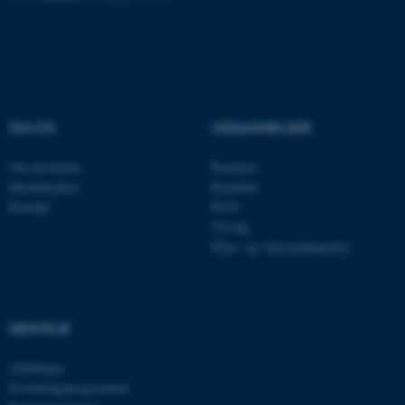
Navn
Udbyder / Domæne
be_typo_user
TYPO3 Association
.au.dk
OM OS
UDDANNELSER
Om instituttet
Bachelor
fe_typo_user
Typo3 Association
Medarbejdere
Kandidat
.au.dk
Kontakt
Ph.D.
Tilvalg
Efter- og videreuddannelse
GENVEJE
Afdelinger
Forskningsprogrammer