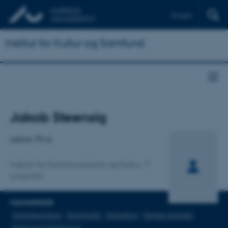
English
Institut for Kultur og Samfund
Titel
Jakob Steensig
Primær tilknytning
Lektor, Ph.d.
Institut for Kommunikation og Kultur
Lingvistik
FAGOMRÅDER
Samtaleanalyse
Grammatik
Interaktion
Danske samtaler