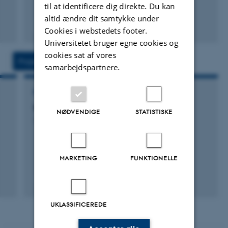
til at identificere dig direkte. Du kan
altid ændre dit samtykke under
Fagfællebedømt
Cookies i webstedets footer.
Universitetet bruger egne cookies og
cookies sat af vores
Projekter
Aktiviteter
samarbejdspartnere.
FORSKNINGSPROJEKT
Samtalegrammatik.dk
NØDVENDIGE
STATISTISKE
13. november 2009
MARKETING
FUNKTIONELLE
UKLASSIFICEREDE