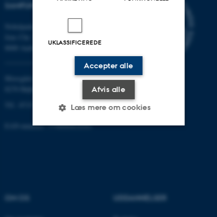
SAMFUND
Nobelparken
Jens Chr. Skous vej 7
UKLASSIFICEREDE
8000 Aarhus C
Accepter alle
Moesgård Allé 20
8270 Højbjerg
Afvis alle
Tlf.: 8715 0000
Læs mere om cookies
EAN-nummer: 5798000418301
Nødvendige
Statistiske
Marketing
Funktionelle
Uklassificerede
OM OS
UDDANNELSER
Nødvendige cookies hjælper
med at gøre hjemmesiden