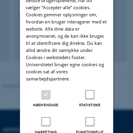
bedste brugeroplevelse, når du
FORSKNINGSPROJEKT
vælger ”Accepter alle” cookies.
Cookies gemmer oplysninger om,
Religious diversity in Asia
hvordan en bruger interagerer med et
1. okt. 2014
-
1. okt. 2019
website. Alle dine data er
anonymiseret, og de kan ikke bruges
til at identificere dig direkte. Du kan
altid ændre dit samtykke under
Cookies i webstedets footer.
Universitetet bruger egne cookies og
cookies sat af vores
samarbejdspartnere.
Revideret 20.10.2025
-
Camilla Dimke Waldstrøm
NØDVENDIGE
STATISTISKE
INSTITUT FOR KULTUR OG
MARKETING
FUNKTIONELLE