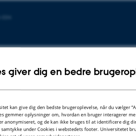
5-034
s giver dig en bedre brugerop
TIDSSKRIFTARTIKEL
Challenging the semiotic resurgence
itet kan give dig den bedste brugeroplevelse, når du vælger ”A
within prehistoric art research:
es gemmer oplysninger om, hvordan en bruger interagerer med
Challenging the semiotic resurgence
er anonymiseret, og de kan ikke bruges til at identificere dig d
within prehistoric art research:
t samtykke under Cookies i webstedets footer. Universitetet br
Winner, Master’s thesis prize