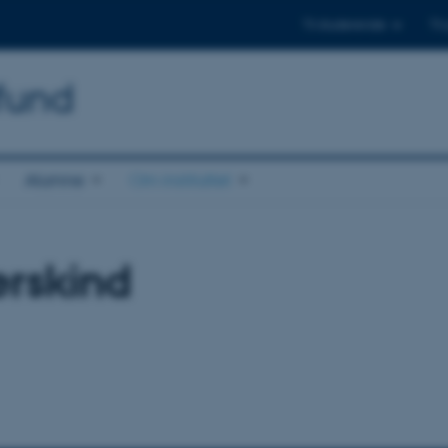
Til studerende
Til
mfund
Alumne
Om instituttet
erskind