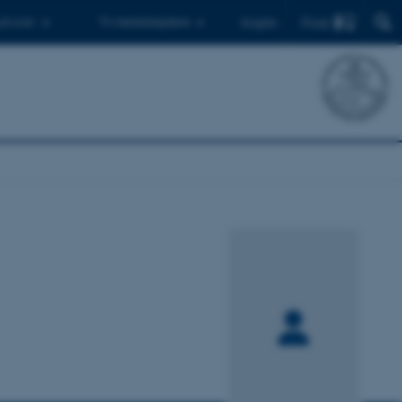
Find
 ph.d.er
Til medarbejdere
English