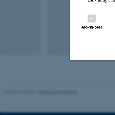
cookies og coo
NØDVENDIGE
Nødvendige
Nødvendige cooki
Revideret 20.10.2025
-
Camilla Dimke Waldstrøm
grundlæggende fu
cookies.