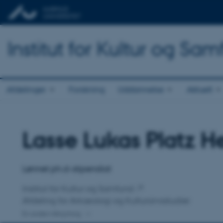
Institut for Kultur og Sa
Afdelinger
Forskning
Uddannelse
Aktuelt
Lasse Lukas Platz H
Titel
Primær tilknytning
Lønnet ph.d-stipendiat
Institut for Kultur og Samfund
Afdeling for Arkæologi og Kulturarvsstudier
En anden tilknytning