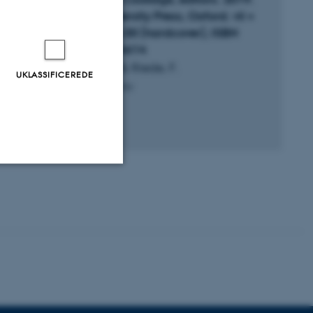
Oxford University Press, Oxford. vii +
531 pp. 105.00 (hardcover), ISBN
9780190854614
Herskind, L. & Riede, F.
UKLASSIFICEREDE
American Antiquity
Digital
version
vedhæftet
Uklassificerede
ere nogle
rer uden disse