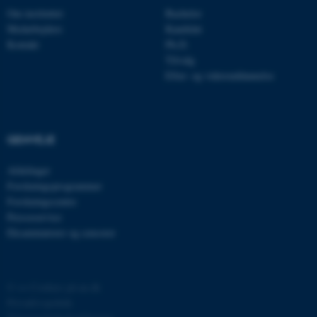
med at gøre hjemmesiden
Om instituttet
Bachelor
brugbar ved at aktivere nogle
Medarbejdere
Kandidat
grundlæggende funktioner
Kontakt
Ph.D.
som navigation mm.
Tilvalg
Hjemmesiden kan ikke
Efter- og videreuddannelse
fungerer uden disse cookies.
GENVEJE
Navn
Udbyder / Domæne
be_typo_user
TYPO3 Association
Afdelinger
.au.dk
Forskningsprogrammer
Forskningscentre
Presseservice
Eksaminatorer og censorer
fe_typo_user
Typo3 Association
.au.dk
©
—
Cookies på au.dk
Privatlivspolitik