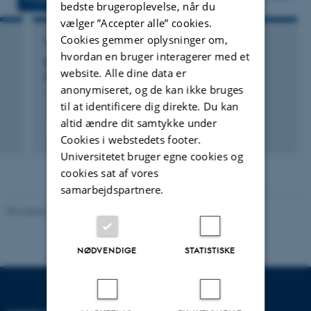
bedste brugeroplevelse, når du
vælger ”Accepter alle” cookies.
Cookies gemmer oplysninger om,
FORSKNINGSPROJEKT
hvordan en bruger interagerer med et
BuMo: Buddhism and Modernity: Global
website. Alle dine data er
Dynamics of Transmission and Translation
anonymiseret, og de kan ikke bruges
1. feb. 2009
-
31. dec. 2013
til at identificere dig direkte. Du kan
altid ændre dit samtykke under
Cookies i webstedets footer.
Universitetet bruger egne cookies og
cookies sat af vores
samarbejdspartnere.
Revideret 20.10.2025
-
Camilla Dimke Waldstrøm
NØDVENDIGE
STATISTISKE