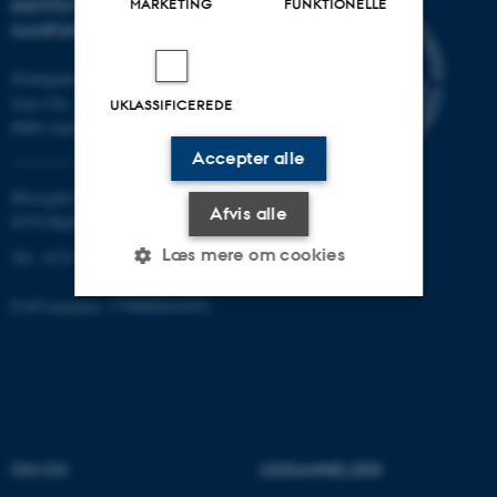
INSTITUT FOR KULTUR OG
MARKETING
FUNKTIONELLE
SAMFUND
Nobelparken
Jens Chr. Skous vej 7
UKLASSIFICEREDE
8000 Aarhus C
Accepter alle
Moesgård Allé 20
Afvis alle
8270 Højbjerg
Læs mere om cookies
Tlf.: 8715 0000
EAN-nummer: 5798000418301
Nødvendige
Statistiske
Marketing
Funktionelle
Uklassificerede
OM OS
UDDANNELSER
Nødvendige cookies hjælper