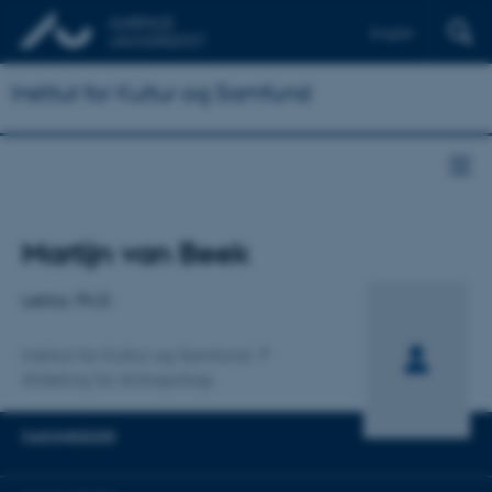
English
Institut for Kultur og Samfund
Titel
Martijn van Beek
Primær tilknytning
Lektor, Ph.D.
Institut for Kultur og Samfund
Afdeling for Antropologi
FAGOMRÅDER