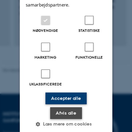
SDAM: Small data - Big Challenges: Synthetic
samarbejdspartnere.
study of complexity in the Balkans and Black
Sea
1. jul. 2019
-
31. dec. 2023
NØDVENDIGE
STATISTISKE
MARKETING
FUNKTIONELLE
Revideret 20.10.2025
-
Camilla Dimke Waldstrøm
UKLASSIFICEREDE
Accepter alle
Afvis alle
INSTITUT FOR KULTUR OG
SAMFUND
Læs mere om cookies