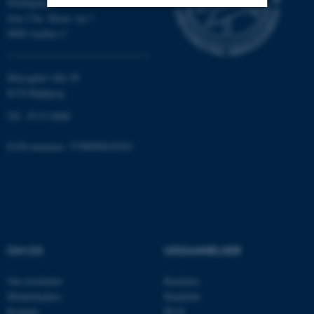
Nobelparken
Jens Chr. Skous vej 7
8000 Aarhus C
Nødvendige
Statistiske
Marketing
Funktionelle
Uklassificerede
Moesgård Allé 20
8270 Højbjerg
Tlf.: 8715 0000
Nødvendige cookies hjælper
med at gøre hjemmesiden
EAN-nummer: 5798000418301
brugbar ved at aktivere nogle
grundlæggende funktioner
som navigation mm.
Hjemmesiden kan ikke
fungerer uden disse cookies.
OM OS
UDDANNELSER
Om instituttet
Bachelor
Navn
Udbyder / Domæne
Medarbejdere
Kandidat
be_typo_user
TYPO3 Association
Kontakt
Ph.D.
.au.dk