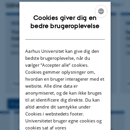
mining or machine learning to elucidate complex
Udvalgte publikationer
Flere
phenomena such as the diffusion of ideas or labour
Cookies giver dig en
specialization.
ENGLISH
BIDRAG TIL BOG ELLER ANTOLOGI
BI
bedre brugeroplevelse
The Construction and Use of Prosopographical
E
DANISH
Databases
Cl
Heřmánková, P. & Horster, M.
H
Aarhus Universitet kan give dig den
Brill's Companions to Classical Studies
Z
bedste brugeroplevelse, når du
vælger ”Accepter alle” cookies.
Cookies gemmer oplysninger om,
hvordan en bruger interagerer med et
Fagfællebedømt
website. Alle dine data er
Digital
Digita
anonymiseret, og de kan ikke bruges
version
versi
til at identificere dig direkte. Du kan
vedhæftet
vedh
Projekter
Aktiviteter
altid ændre dit samtykke under
Cookies i webstedets footer.
Universitetet bruger egne cookies og
FORSKNINGSPROJEKT
cookies sat af vores