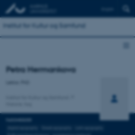
English
Institut for Kultur og Samfund
Titel
Petra Hermankova
Primær tilknytning
Lektor, PhD
Institut for Kultur og Samfund
Historie, fag
FAGOMRÅDER
digital epigraphy
Greek epigraphy
Latin epigraphy