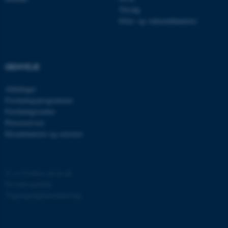
Tilvalg
Efter- og videreuddannelse
fe_typo_user
Typo3 Association
.au.dk
GENVEJE
Afdelinger
Forskningsprogrammer
Forskningscentre
Presseservice
Eksaminatorer og censorer
©
—
Cookies på au.dk
Privatlivspolitik
ASP.NET_SessionId
Microsoft Corporation
.au.dk
Tilgængelighedserklæring