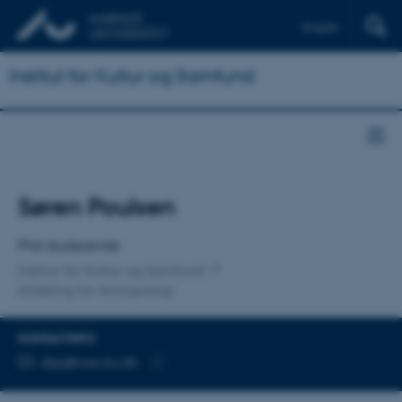
English
Institut for Kultur og Samfund
Titel
Søren Poulsen
Primær tilknytning
Phd studerende
Institut for Kultur og Samfund
Afdeling for Antropologi
KONTAKTINFO
MAILADRESSE
sbp@cas.au.dk
Kopier