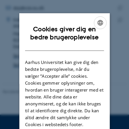
mailadresse
MAILADRESSE
sbp@cas.au.dk
ADRESSE
Kopie
Søren Poulsen
Institut for Kultur og Samfund
maila
Afdeling for Antropologi
Kopie
Cookies giver dig en
Moesgård Allé 20
adres
ENGLISH
bedre brugeroplevelse
8270 Højbjerg
DANISH
Danmark
Se på kort
Aarhus Universitet kan give dig den
Se Pure-profil
bedste brugeroplevelse, når du
vælger ”Accepter alle” cookies.
Cookies gemmer oplysninger om,
hvordan en bruger interagerer med et
Revideret 20.10.2025
-
Camilla Dimke Waldstrøm
website. Alle dine data er
anonymiseret, og de kan ikke bruges
til at identificere dig direkte. Du kan
altid ændre dit samtykke under
Cookies i webstedets footer.