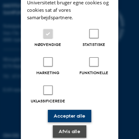
Universitetet bruger egne cookies og
INSTITUT FOR KULTUR OG
cookies sat af vores
SAMFUND
samarbejdspartnere.
Nobelparken
Jens Chr. Skous vej 7
8000 Aarhus C
NØDVENDIGE
STATISTISKE
Moesgård Allé 20
8270 Højbjerg
MARKETING
FUNKTIONELLE
Tlf.: 8715 0000
EAN-nummer: 5798000418301
UKLASSIFICEREDE
Accepter alle
Afvis alle
OM OS
UDDANNELSER