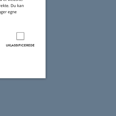
irekte. Du kan
uger egne
UKLASSIFICEREDE
Uklassificerede
ere nogle