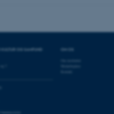
nktioner som navigation mm. Hjemmesiden kan ikke funge
Udbyder / Domæne
Udløb
Beskrivelse
30
Denne cookie sættes af
TYPO3 Association
minutter
TYPO3, og bruges til at 
.au.dk
session, når en backend-
TYPO3 eller Frontend.
R KULTUR OG SAMFUND
OM OS
30
Dette cookienavn er fo
Typo3 Association
minutter
webindholdsstyringssyst
.au.dk
Om instituttet
som en brugersessionside
muligt at gemme bruger
vej 7
Medarbejdere
tilfælde er det muligvis
Kontakt
kan indstilles ved defau
dette kan forhindres af 
de fleste tilfælde er det in
ødelagt i slutningen af 
indeholder en tilfældig id
0
specifikke brugerdata.
Session
Denne cookie er en purp
Microsoft Corporation
cookie, der bruges af hj
.au.dk
i Microsoft .net- teknolo
til at opretholde en an
798000418301