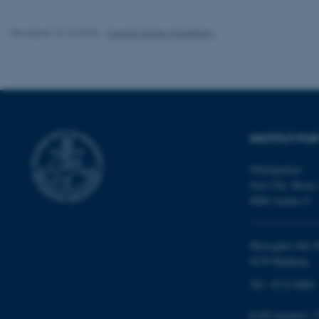
grundlæggende fu
cookies.
Revideret 20.10.2025
-
Camilla Dimke Waldstrøm
Navn
be_typo_user
INSTITUT FO
fe_typo_user
Nobelparken
Jens Chr. Skous 
8000 Aarhus C
Moesgård Allé 2
8270 Højbjerg
ASP.NET_SessionId
Tlf.: 8715 0000
EAN-nummer: 5