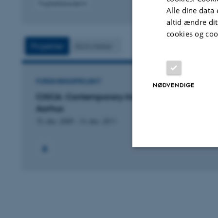
Fagfællebedømt
Alle dine data 
altid ændre di
cookies og coo
Projekter
Aktiviteter
FORSKNINGSPROJEKT
NØDVENDIGE
CISCA: Contemporary India Study Centre
Aarhus
15. dec. 2009
-
14. dec. 2011
Nødvendige
Nødvendige cooki