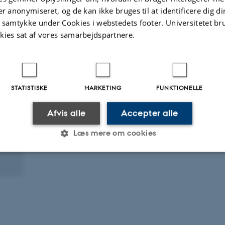
er anonymiseret, og de kan ikke bruges til at identificere dig d
t samtykke under Cookies i webstedets footer. Universitetet br
kies sat af vores samarbejdspartnere.
STATISTISKE
MARKETING
FUNKTIONELLE
Afvis alle
Accepter alle
Læs mere om cookies
Statistiske
Marketing
Funktionelle
es hjælper med at gøre hjemmesiden brugbar ved at aktiv