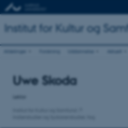
Institut for Kultur og Sa
Afdelinger
Forskning
Uddannelse
Aktuelt
Uwe Skoda
Titel
Primær tilknytning
Lektor
Institut for Kultur og Samfund
Indienstudier og Sydasienstudier, fag