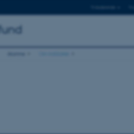
Til studerende
Til
mfund
Alumne
Om instituttet