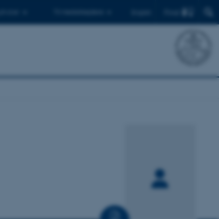
Find
 ph.d.er
Til medarbejdere
English