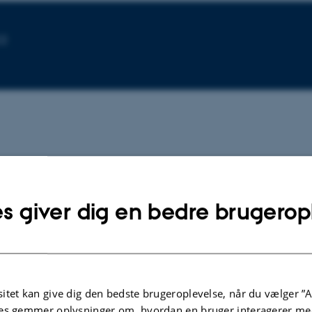
22
s giver dig en bedre brugerop
BOG
th
State, Power and Violence
Skoda, U. +2.
Harrassowitz Verlag
itet kan give dig den bedste brugeroplevelse, når du vælger ”A
es gemmer oplysninger om, hvordan en bruger interagerer med