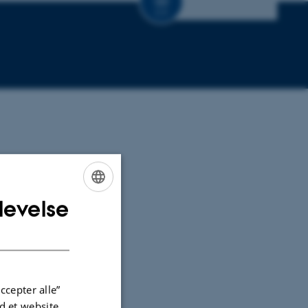
CV
levelse
ENGLISH
DANISH
ccepter alle”
 et website.