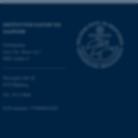
Nødvendige cookies hjælper
med at gøre hjemmesiden
brugbar ved at aktivere nogle
INSTITUT FOR KULTUR OG
grundlæggende funktioner
SAMFUND
som navigation mm.
Hjemmesiden kan ikke
Nobelparken
fungerer uden disse cookies.
Jens Chr. Skous vej 7
8000 Aarhus C
Navn
Udbyder / Domæne
Moesgård Allé 20
8270 Højbjerg
be_typo_user
TYPO3 Association
.au.dk
Tlf.: 8715 0000
EAN-nummer: 5798000418301
fe_typo_user
Typo3 Association
.au.dk