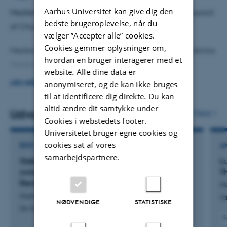
Aarhus Universitet kan give dig den
Medlem af Joint Working Group between World Council
Formand for lokalkomiteen for 15. internationale Kongres
bedste brugeroplevelse, når du
of Churches and the Roman Catholic Church.
for Lutherforskning
vælger ”Accepter alle” cookies.
Cookies gemmer oplysninger om,
Medlem af Dåbskommissionen for Den Danske Folkekirke.
hvordan en bruger interagerer med et
Medlem af den teologiske arbejds gruppe bag
website. Alle dine data er
præsidentskabet for Det lutherske Verdensforbund.
LÆS MERE
anonymiseret, og de kan ikke bruges
til at identificere dig direkte. Du kan
Medlem af Det Mellemkirkelige Råds Teologiske
altid ændre dit samtykke under
Udvalgte publikationer
Flere
Arbejdsgruppe
Cookies i webstedets footer.
Universitetet bruger egne cookies og
cookies sat af vores
BOG
A
samarbejdspartnere.
Gabe und Geben bei Luther: Das Verhältnis
L
zwischen Reziprozität und reformatorischer
T
Rechtfertigungslehre
H
Holm, B.
Va
NØDVENDIGE
STATISTISKE
De Gruyter
F