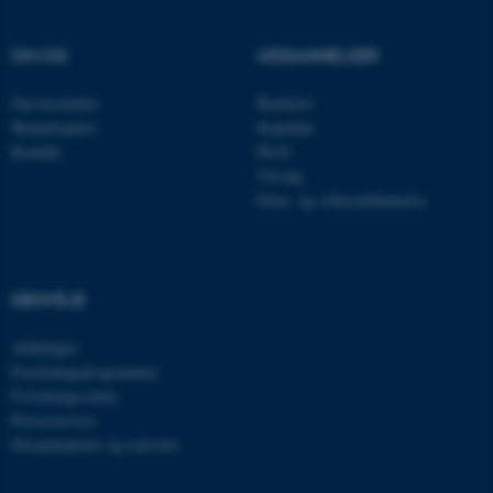
OM OS
UDDANNELSER
Om instituttet
Bachelor
Medarbejdere
Kandidat
Kontakt
Ph.D.
Tilvalg
Efter- og videreuddannelse
ASP.NET_SessionId
Microsoft Corporation
.au.dk
GENVEJE
Afdelinger
JSESSIONID
Oracle Corporation
.au.dk
Forskningsprogrammer
Forskningscentre
Presseservice
Eksaminatorer og censorer
ARRAffinity
Microsoft Corporation
.mitstudie.au.dk