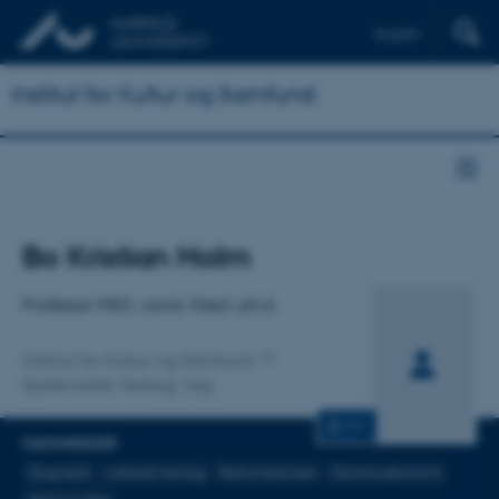
English
Institut for Kultur og Samfund
Titel
Bo Kristian Holm
Primær tilknytning
Professor MSO, cand. theol. ph.d.
Institut for Kultur og Samfund
Systematisk Teologi, fag
CV
FAGOMRÅDER
Dogmatik
Luthersk teologi
Reformationen
Gavens økonomi