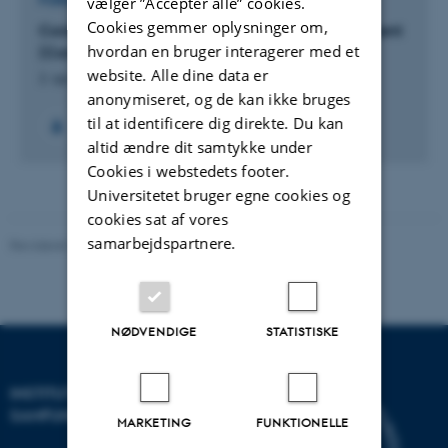
FORSKNINGSPROJEKT
vælger ”Accepter alle” cookies.
Cookies gemmer oplysninger om,
Contributions to the Theology of the Old Testament
hvordan en bruger interagerer med et
(Conference and Publication)
website. Alle dine data er
2. apr. 2012
-
18. aug. 2014
anonymiseret, og de kan ikke bruges
til at identificere dig direkte. Du kan
+4
altid ændre dit samtykke under
Cookies i webstedets footer.
Universitetet bruger egne cookies og
cookies sat af vores
samarbejdspartnere.
Revideret 20.10.2025
-
Camilla Dimke Waldstrøm
NØDVENDIGE
STATISTISKE
INSTITUT FOR KULTUR OG
SAMFUND
MARKETING
FUNKTIONELLE