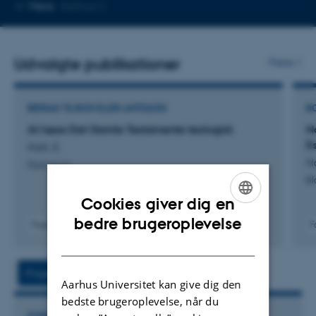
Kopier
Mere
Aarhus C
mailadresse
Udvalgte publikationer
Flere
BIDRAG TIL BOG ELLER ANTOLOGI
B
At læse Det Gamle Testamente teologisk
N
E
Holt, E.
Ho
Gud og os
Bl
Cookies giver dig en
ENGLISH
bedre brugeroplevelse
Fagfællebedømt
F
DANISH
Projekt
Aktiviteter
Aarhus Universitet kan give dig den
bedste brugeroplevelse, når du