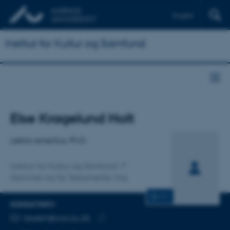
English
Institut for Kultur og Samfund
Titel
Else Kragelund Holt
Primær tilknytning
Lektor emeritus, Ph.D.
Institut for Kultur og Samfund
Gammel og Ny Testamente, fag
CV
KONTAKTINFO
MAILADRESSE
teoekh@cas.au.dk