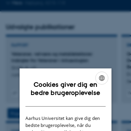
Kopier
Mere
Højbjerg, 4215-118
telefonnummer
Udvalgte publikationer
RAPPORT
BI
Veteraner, velvære og metaldetektorer:
G
indsigter fra Veteraner i Arkæologien
D
B
Smith, A. +3.
Ei
Aarhus Universitet
De
Cookies giver dig en
ENGLISH
bedre brugeroplevelse
F
Digital
DANISH
version
vedhæftet
Projekter
Aktiviteter
Aarhus Universitet kan give dig den
bedste brugeroplevelse, når du