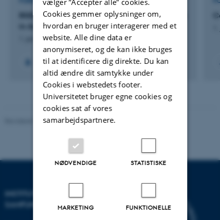
vælger ”Accepter alle” cookies.
FORSKNINGSPROJEKT
F
Cookies gemmer oplysninger om,
RISEZAsia: The Rise of Special Economic Zones
C
hvordan en bruger interagerer med et
in Asian Borderlands
1.
website. Alle dine data er
1. jan. 2016
-
31. dec. 2020
anonymiseret, og de kan ikke bruges
til at identificere dig direkte. Du kan
altid ændre dit samtykke under
Cookies i webstedets footer.
Universitetet bruger egne cookies og
cookies sat af vores
samarbejdspartnere.
Revideret 20.10.2025
-
Camilla Dimke Waldstrøm
NØDVENDIGE
STATISTISKE
INSTITUT FOR KULTUR OG
SAMFUND
MARKETING
FUNKTIONELLE