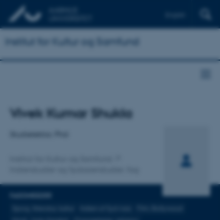
English
Institut for Kultur og Samfund
Titel
Vivek Kumar Shukla
Primær tilknytning
Studielektor, Phd
Institut for Kultur og Samfund
Indienstudier og Sydasienstudier, fag
FAGOMRÅDER
Sprog, litteratur, kultur
Indien of Syd Asia
Film, Bollywood