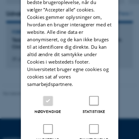
bedste brugeroplevelse, når du
version
vælger ”Accepter alle” cookies.
vedhæftet
Udvalgte aktiviteter
Flere
Cookies gemmer oplysninger om,
hvordan en bruger interagerer med et
website. Alle dine data er
FOREDRAG OG MUNDTLIGE BIDRAG
anonymiseret, og de kan ikke bruges
Teachers from Global Studies, AU, participating in
Circle U Conference
til at identificere dig direkte. Du kan
altid ændre dit samtykke under
29. jan. 2025
-
31. jan. 2025
Cookies i webstedets footer.
Universitetet bruger egne cookies og
cookies sat af vores
samarbejdspartnere.
Revideret 20.10.2025
-
Camilla Dimke Waldstrøm
NØDVENDIGE
STATISTISKE