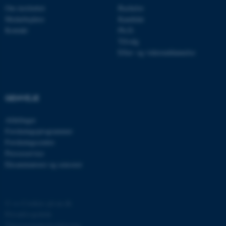
med at gøre hjemmesiden
Om instituttet
Bachelor
brugbar ved at aktivere nogle
Medarbejdere
Kandidat
grundlæggende funktioner
Kontakt
Ph.D.
som navigation mm.
Tilvalg
Hjemmesiden kan ikke
Efter- og videreuddannelse
fungerer uden disse cookies.
GENVEJE
Navn
Udbyder / Domæne
be_typo_user
TYPO3 Association
Afdelinger
.au.dk
Forskningsprogrammer
Forskningscentre
Presseservice
Eksaminatorer og censorer
fe_typo_user
Typo3 Association
.au.dk
©
—
Cookies på au.dk
Privatlivspolitik
Tilgængelighedserklæring