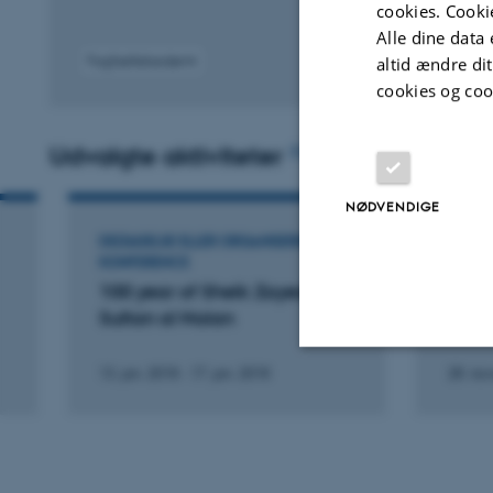
cookies. Cooki
Alle dine data 
altid ændre di
Fagfællebedømt
cookies og coo
Udvalgte aktiviteter
Flere
NØDVENDIGE
DELTAGELSE ELLER ORGANISERING AF
DELTA
KONFERENCE
KONFE
100 year of Sheik Zayed bin
Cast
Sultan al Naian
more..
13. jan. 2018
-
17. jan. 2018
28. no
Nødvendige
Nødvendige cooki