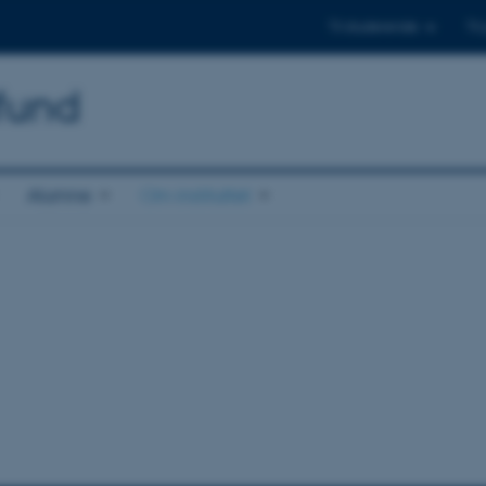
Til studerende
Til
mfund
Alumne
Om instituttet