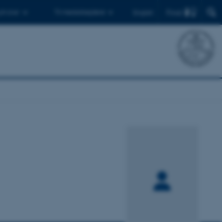
Find
 ph.d.er
Til medarbejdere
English