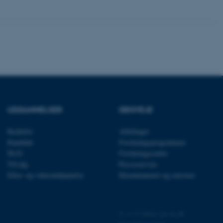
rer uden disse
 vores CMS-udbyder,
identificere en backend-
bruger er logget ind i
UDDANNELSER
GENVEJE
rbundet med Typo3-
emet. Det bruges generelt
ntifikator for at gøre det
Bachelor
Afdelinger
præferencer, men i mange
 ikke nødvendigt, da det
Kandidat
Forskningsprogrammer
lt af platformen, skønt
Ph.D.
Forskningscentre
webstedsadministratorer. I
dstillet til at blive
Tilvalg
Presseservice
en browsersession. Det
Efter- og videreuddannelse
Eksaminatorer og censorer
entifikator i stedet for
ose platform session
emmesider, som er skrevet
gi. Den bruges af serveren
©
—
Cookies på au.dk
onym brugersession.