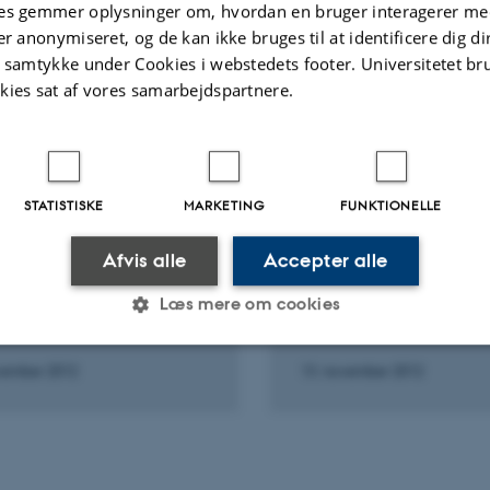
es gemmer oplysninger om, hvordan en bruger interagerer med
er anonymiseret, og de kan ikke bruges til at identificere dig d
t samtykke under Cookies i webstedets footer. Universitetet br
Fagfællebedømt
Fagfæll
kies sat af vores samarbejdspartnere.
STATISTISKE
MARKETING
FUNKTIONELLE
GELSE ELLER ORGANISERING AF
FOREDRAG OG MUNDTLIGE 
Afvis alle
Accepter alle
RENCE
Glashistorie: Til pryd 
le phenomena and
Læs mere om cookies
.....
vember 2012
13. november 2012
Statistiske
Marketing
Funktionelle
es hjælper med at gøre hjemmesiden brugbar ved at aktiv