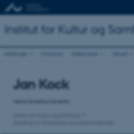
Institut for Kultur og Sa
Afdelinger
Forskning
Uddannelse
Aktuelt
Jan Kock
Titel
Primær tilknytning
Lektor emeritus/emerita
Institut for Kultur og Samfund
Afdeling for Arkæologi og Kulturarvsstudier