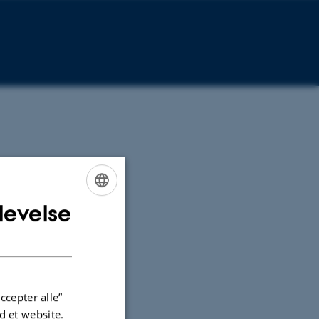
levelse
ENGLISH
DANISH
ccepter alle”
 et website.