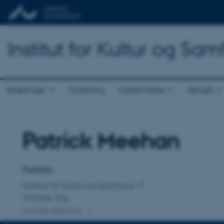
Institut for Kultur og Sa
Afdelinger
Forskning
Uddannelse
Aktuelt
Patrick Meehan
Titel
Primær tilknytning
Postdoc
Institut for Kultur og Samfund
Historie, fag
En anden tilknytning