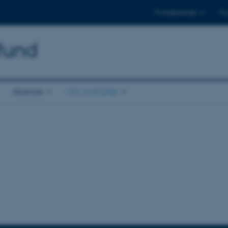
Til studerende
Til
mfund
Alumne
Om instituttet