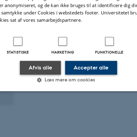
er anonymiseret, og de kan ikke bruges til at identificere dig d
t samtykke under Cookies i webstedets footer. Universitetet br
kies sat af vores samarbejdspartnere.
STATISTISKE
MARKETING
FUNKTIONELLE
Afvis alle
Accepter alle
Læs mere om cookies
Statistiske
Marketing
Funktionelle
es hjælper med at gøre hjemmesiden brugbar ved at aktiv
nktioner som navigation mm. Hjemmesiden kan ikke funge