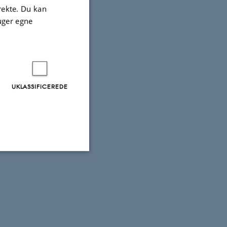
irekte. Du kan
uger egne
UKLASSIFICEREDE
Uklassificerede
ere nogle
rer uden disse