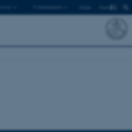
Find
 ph.d.er
Til medarbejdere
English