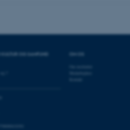
Udbyder / Domæne
Udløb
Beskrivelse
30
Denne cookie sættes af
TYPO3 Association
minutter
TYPO3, og bruges til at 
.au.dk
session, når en backend-
TYPO3 eller Frontend.
R KULTUR OG SAMFUND
OM OS
30
Dette cookienavn er fo
Typo3 Association
minutter
webindholdsstyringssyst
.au.dk
Om instituttet
som en brugersessionside
muligt at gemme bruger
vej 7
Medarbejdere
tilfælde er det muligvis
Kontakt
kan indstilles ved defau
dette kan forhindres af 
de fleste tilfælde er det in
ødelagt i slutningen af 
indeholder en tilfældig id
0
specifikke brugerdata.
Session
Denne cookie er en purp
Microsoft Corporation
cookie, der bruges af hj
.au.dk
i Microsoft .net- teknolo
til at opretholde en an
798000418301
Session
Generel formål platform 
Oracle Corporation