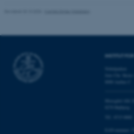
cookies.
Revideret 20.10.2025
-
Camilla Dimke Waldstrøm
Navn
be_typo_user
INSTITUT FO
fe_typo_user
Nobelparken
Jens Chr. Skous 
8000 Aarhus C
Moesgård Allé 2
8270 Højbjerg
ASP.NET_SessionId
Tlf.: 8715 0000
EAN-nummer: 5
JSESSIONID