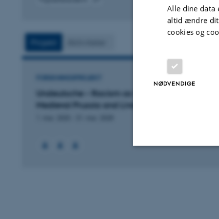
Alle dine data 
Digital
version
altid ændre di
vedhæftet
cookies og coo
Projekt
Aktiviteter
FORSKNINGSPROJEKT
NØDVENDIGE
Undeutsche – Racism as Social Practice in
Medieval Prussia and Livonia
1. mar. 2025
-
31. mar. 2028
Nødvendige
Nødvendige cooki
grundlæggende fu