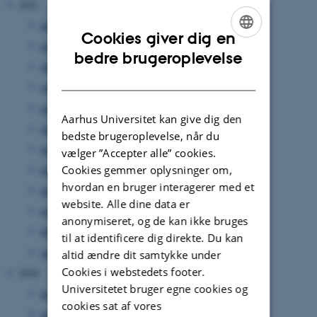
2021
december 2021
(53 poster)
Cookies giver dig en
november 2021
(59 poster)
ENGLISH
bedre brugeroplevelse
oktober 2021
(49 poster)
DANISH
september 2021
(43 poster)
august 2021
(45 poster)
Aarhus Universitet kan give dig den
juli 2021
(10 poster)
bedste brugeroplevelse, når du
juni 2021
(45 poster)
vælger ”Accepter alle” cookies.
maj 2021
(37 poster)
Cookies gemmer oplysninger om,
hvordan en bruger interagerer med et
april 2021
(40 poster)
website. Alle dine data er
marts 2021
(46 poster)
anonymiseret, og de kan ikke bruges
februar 2021
(30 poster)
til at identificere dig direkte. Du kan
januar 2021
(58 poster)
altid ændre dit samtykke under
Cookies i webstedets footer.
2020
Universitetet bruger egne cookies og
december 2020
(62 poster)
cookies sat af vores
november 2020
(42 poster)