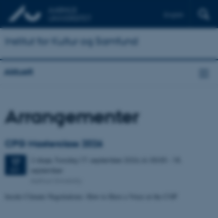
English
Institut for Kultur og Samfund
Aktuelt
Arrangementer
CPG Masterclass 2026
2 dage,
Torsdag
17.
september 2026,
kl. 00:00
-
18.
17
september
SEP.
Aarhus University
Inside Climate Negotiations: How to Have a Voice at the COP