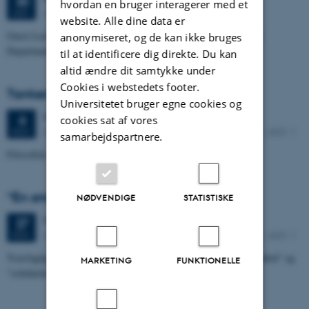
30
hvordan en bruger interagerer med et
Jens Chr. Skous Vej 4 , 8000 Aarhus C, 1483-354
OKT.
website. Alle dine data er
Guest Lecture with ZHANG Dechun, Postdoctoral Researcher at
anonymiseret, og de kan ikke bruges
Department of Communication, University of Copenhagen
til at identificere dig direkte. Du kan
altid ændre dit samtykke under
Cookies i webstedets footer.
Tankens Lys - Hannah Arendt
Universitetet bruger egne cookies og
Fredag
6.
november 2026,
kl. 09:30
6
cookies sat af vores
AARHUS UNIVERSITET, TÅSINGEGADE 3, BYGN. 1441, AUD. 1
NOV.
samarbejdspartnere.
Filosofisk seminar for alle interessede.
“En smule subjektivt set”
NØDVENDIGE
STATISTISKE
Fredag
27.
november 2026,
kl. 10:00
27
AARHUS UNIVERSITET, TÅSINGEGADE 3, BYGN. 1441, AUD. 1
NOV.
Tværfagligt seminar om K.E. Løgstrups essays i "system og symbol" og
MARKETING
FUNKTIONELLE
"solidaritet og kærlighed"