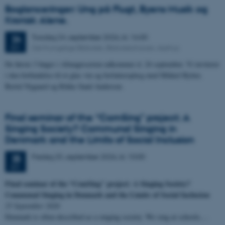
Boglanceringer: Ung på Flugt, Byens Musik og
Kronisk Alene.
Torsdag
24.
september 2026,
kl. 16:00
24
Det Kongelige Bibliotek, Bibliotekshaven, Aarhus
SEP.
De første 3 bøger i Afmagtsserien udkommer d. 24 september. Vi inviterer
i den forbindelse til et glas vin og forfatteroplæg med Mikkel Rytter,
Bertel Nygaard og Rikke Sand Andersen.
Final seminar of the “ComSing" project: A
Singing Society? Communal Singing in
Denmark and the Limits of Social Inclusion
Fredag
25.
september 2026,
kl. 10:00
25
SEP.
Final seminar of the
“ComSing" project: A Singing Society?
Communal Singing in Denmark and the Limits of Social Inclusion
25 September 2026
Denmark is often described as a singing society. We sing at schools,…