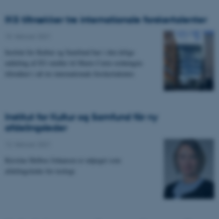
IKS tiltrækker tre internationale forskertalenter
15. februar 2021
-
Institut for Kultur og Samfund har i den årlige
uddeling af EU-midler til Marie Curie-ordningen
tiltrukket i alt tre internationale forskertalenter.
Institut for Kultur og Samfund får ny
afdelingsleder
12. februar 2021
-
Kirstine Helboe Johansen er udpeget som
afdelingsleder for teologi