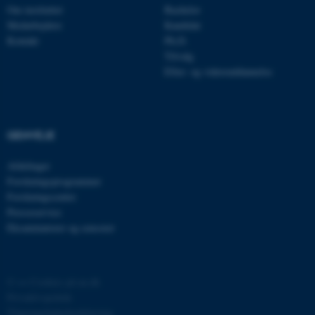
Om instituttet
Bachelor
Medarbejdere
Kandidat
JSESSIONID
Kontakt
Ph.D.
Oracle Corporation
.au.dk
Tilvalg
Efter- og videreuddannelse
AWSALBTGCORS
Amazon Web Services, Inc.
airtable.com
GENVEJE
Afdelinger
Forskningsprogrammer
CFTOKEN
Adobe Inc.
Forskningscentre
eddiprod.au.dk
Presseservice
Eksaminatorer og censorer
©
—
Cookies på au.dk
Privatlivspolitik
Tilgængelighedserklæring