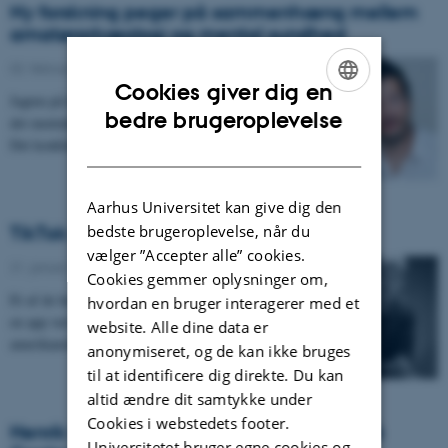
Ny forskning peger på sammenhæng mellem
amatørarkæologi og mental sundhed
02. februar 2021
-
Cookies giver dig en
Jagten på fortidens fund har en positiv indvirkning på
ENGLISH
bedre brugeroplevelse
det mentale helbred blandt landets amatørarkæologer.
Det konkluderer et aktuelt…
DANISH
Aarhus Universitet kan give dig den
bedste brugeroplevelse, når du
TikTok – Tik Tak
vælger ”Accepter alle” cookies.
21. januar 2021
-
Cookies gemmer oplysninger om,
Et af de hurtigst voksende sociale medier i verden er
hvordan en bruger interagerer med et
en app ved navn TikTok. En app, der puster de
website. Alle dine data er
amerikanske techgiganter i nakken. Hvor øvrige…
anonymiseret, og de kan ikke bruges
til at identificere dig direkte. Du kan
altid ændre dit samtykke under
Cookies i webstedets footer.
Henrik Reintoft Christensen er ny leder på
Universitetet bruger egne cookies og