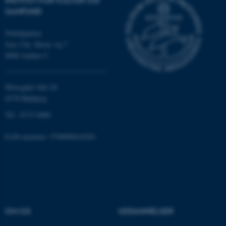
be_typo_user
TYPO3 Association
SAMFUND
.au.dk
Nobelparken
Jens Chr. Skous vej 7
8000 Aarhus C
fe_typo_user
Typo3 Association
.au.dk
Moesgård Allé 20
8270 Højbjerg
Tlf.: 8715 0000
EAN-nummer: 5798000418301
ASP.NET_SessionId
Microsoft Corporation
.au.dk
OM OS
UDDANNELSER