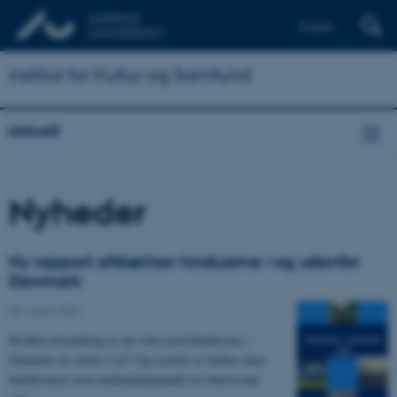
English
Institut for Kultur og Samfund
Aktuelt
Nyheder
Ny rapport afdækker hinduisme i og udenfor
Danmark
05. marts 2021
-
Hvilken forandring er der sket med hinduisme i
Danmark de sidste ti år? Og hvorfor er Indien med
hinduismen som omdrejningspunkt en interessant