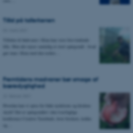
case,…
Tillid på tallerkenen
03. marts 2021
-
Tilliden til fødevarer i Kina kan være forsvindende
lille. Men det rejser samtidig et stort spørgsmål - hvad
gør man i Kina med den usikre…
Fremtidens madvaner bør smage af
bæredygtighed
22. februar 2021
-
Hvordan kan vi spise for både nydelsens og klodens
skyld? Det er spørgsmålet i den tværfaglige
konference Creative Tastebuds, hvor forskere, kokke
og…