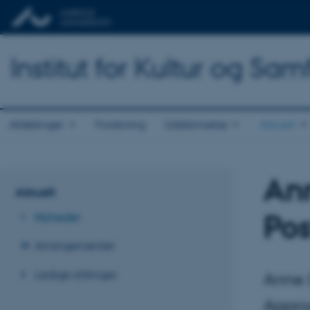
Institut for Kultur og Sa
Afdelinger
Forskning
Uddannelse
Aktuelt
Ann
Aktuelt
Pos
Nyheder
Arrangementer
Ledige stillinger
Anne 
Appro