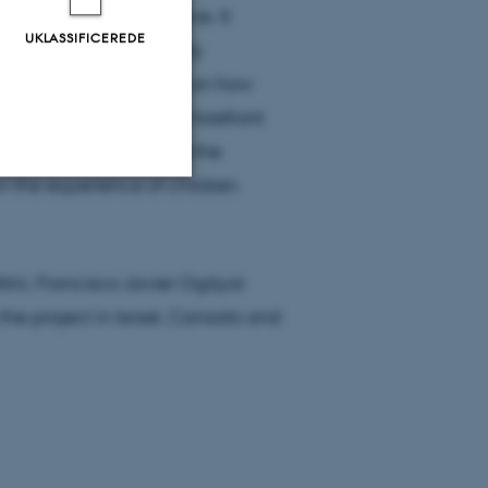
ransnational perspective. It
UKLASSIFICEREDE
ologies, ideas and bodily
e Middle East focusing on how
rael, countries at the forefront
ts (SRHR). I will lead the
on the experience of children
Uklassificerede
ttini, Francisco Javier Ogáyar
ere nogle
he project in Israel, Canada and
rer uden disse