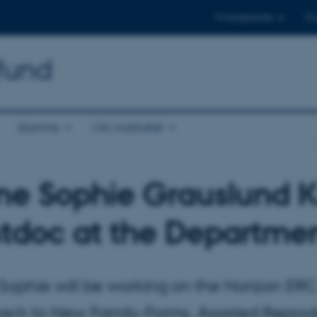
Til studerende
Til
mfund
Alumne
Om instituttet
e Sophie Grauslund K
tdoc at the Departmen
Sophie will be working on the Horizon ER
ach to New Family-Forms, Assisted Reprod