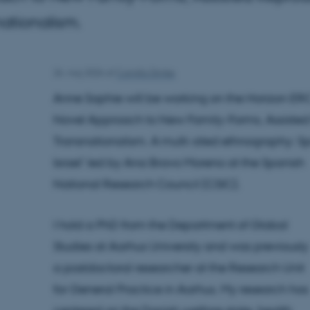
ationalism.
26. maj 2026
af
Camilla Dimke
Anne Sophie will be working on the Horizon E
Novel Approach to New Family-Forms, Assiste
Transnationalism. A multi-sited ethnography:
Israel’ led by Ana Bravo Moreno at the Spanish
National Research Council (CSIC).
I hold a PhD from the Department of Global
Studies at Aarhus University and was previously
a postdoctoral researcher at the Research Unit
for General Practice in Aarhus. My research has