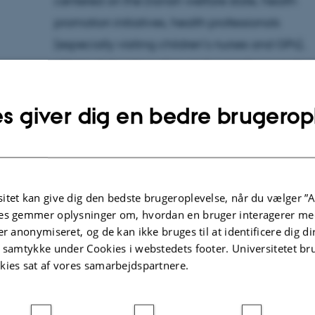
centered on the Danish welfare state, health
promotion initiatives, health professionals
(especially visiting children’s nurses and GPs),
citizen-state interaction and parenting practice
and ideals. Thus, my research interests keep
bringing me to the intersection of
s giver dig en bedre brugerop
medical anthropology, kinship studies and
anthropology of the state. I am particularly
interested how the state influence private
matters such as reproduction and family life as
itet kan give dig den bedste brugeroplevelse, når du vælger ”A
es gemmer oplysninger om, hvordan en bruger interagerer med
well as in questions of uncertainty, trust and
er anonymiseret, og de kan ikke bruges til at identificere dig d
belonging – to families, countries and states. I l
t samtykke under Cookies i webstedets footer. Universitetet br
these themes further through REPRO-SCAPES.
kies sat af vores samarbejdspartnere.
The research project ‘REPRO-SCAPES’ examines