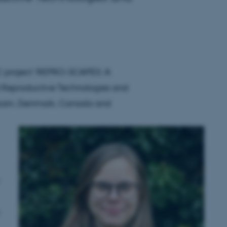
RC project ‘REPRO-SCAPES: A
d Reproductive Technologies and
 Spain, Denmark, Canada and