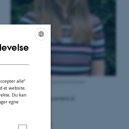
s
levelse
ENGLISH
DANISH
ccepter alle”
Portrait of Anne Sophie Grauslund Kristensen
 et website.
irekte. Du kan
ook forward to exploring several of
uger egne
 assisted reproductive