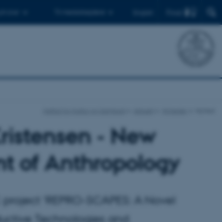
Find
 ph.d.er
Til medarbejdere
English
Institut for Kultur og Samfund
Aktuelt
Nyheder
Nyhed
ristensen - New
t of Anthropology
C project ‘REPRO-SCAPES: A Novel
uctive Technologies and