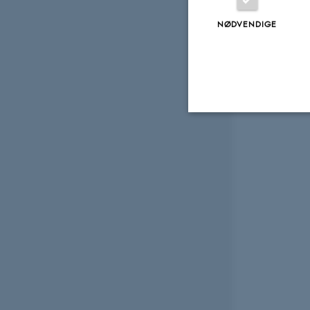
NØDVENDIGE
Nødvendige
Nødvendige cooki
grundlæggende fu
cookies.
Navn