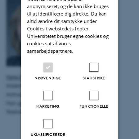
anonymiseret, og de kan ikke bruges
til at identificere dig direkte. Du kan
altid ændre dit samtykke under
Cookies i webstedets footer.
Universitetet bruger egne cookies og
cookies sat af vores
samarbejdspartnere.
Mette Svart Kristensen, lektor
NØDVENDIGE
STATISTISKE
Afdeling for Arkæologi og Kulturarvsstudier
Aarhus Universitet
Mail:
markmsk@cas.au.dk
MARKETING
FUNKTIONELLE
Telefon: + 45 8716 2085
UKLASSIFICEREDE