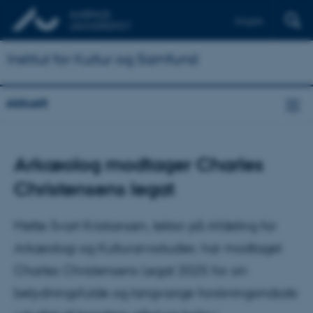
English
Institut for Kultur og Samfund
Aktuelt
Arkæolog modtager Charles
Christensens legat
Mette Svart Kristiansen, lektor på Afdeling for
Arkæologi og Kulturarvsstudier, har modtaget
Charles Christensens Legat 2025 for sin
betydningsfulde og langvarige forskningsindsats