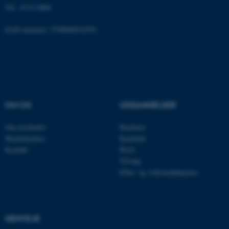
fungerer uden disse cookies.
Tlf.: 8715 0000
EAN-nummer: 5798000418301
Navn
Udbyder / Domæne
be_typo_user
TYPO3 Association
.au.dk
OM OS
UDDANNELSER
fe_typo_user
Typo3 Association
.au.dk
Om instituttet
Bachelor
Medarbejdere
Kandidat
Kontakt
Ph.D.
Tilvalg
Efter- og videreuddannelse
GENVEJE