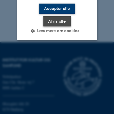
Accepter alle
Afvis alle
Læs mere om cookies
Nødvendige
Statistiske
Marketing
Funktionelle
Uklassificerede
INSTITUT FOR KULTUR OG
SAMFUND
Nobelparken
Nødvendige cookies hjælper
Jens Chr. Skous vej 7
med at gøre hjemmesiden
8000 Aarhus C
brugbar ved at aktivere nogle
grundlæggende funktioner
Moesgård Allé 20
som navigation mm.
8270 Højbjerg
Hjemmesiden kan ikke