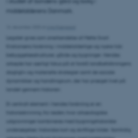
i studiet af bondens gård og bolig i
middelalderens Danmark.
16. december 2025
af
Anja Kjærgaard
Legatet gives som anerkendelse af Mette Svart
Kristiansens forskning i middelalderlige og nyere tids
bebyggelsesstrukturer, gårde og bygninger. Hendes
arbejde har særligt fokus på at forstå landbefolkningens
dagligliv og materielle strategier samt de sociale
dynamikker og handlingsrum, der har præget livet på
landet gennem historien.
Et centralt element i hendes forskning er en
historieskrivning
fra neden
, hvor arkæologiske
udgravninger kombineres med bygningshistoriske
undersøgelser, historiske kort og skriftlige kilder. Samtidig