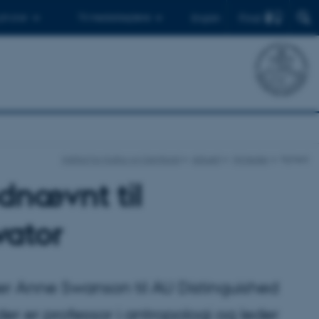
Find
 ph.d.er
Til medarbejdere
English
Institut for Kultur og Samfund
Aktuelt
Nyheder
Nyhed
nævnt til
vator
er Anne Swanson til AU Distinguished
r er professor i antropologi og leder