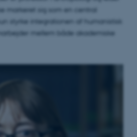
ke markeret sig som en central
hun styrke integrationen af humanistisk
amarbejder mellem både akademiske