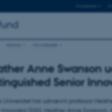
Til studerende
Til
mfund
Alumne
Om instituttet
ather Anne Swanson ud
tinguished Senior Inno
 Universitet har udnævnt professor Heath
 Innovator (DSI). Heather Anne Swanson, de