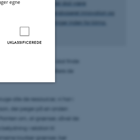
uger egne
af Aarhus Universitet, der skal være
ambassadører for vidensbaseret innovation og
tackle globale udfordringer inden for klima,
sundhed og teknologi
.
UKLASSIFICEREDE
n tro på, at vi ikke kun skal finde
le strategier for at håndtere de
Uklassificerede
uge alle de ressourcer, vi har i
nson, der peger på en anden
. Pointen om, at grænser, såvel de
ere nogle
etydning i relation til
rer uden disse
merne krydser grænser, bør