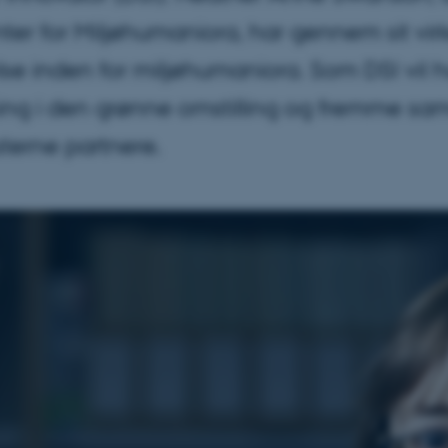
ter for Miljøhumaniora, har gennem sit vir
lse inden for miljøhumaniora. Som DSI vil 
ning i den grønne omstilling og fremme s
terne partnere.