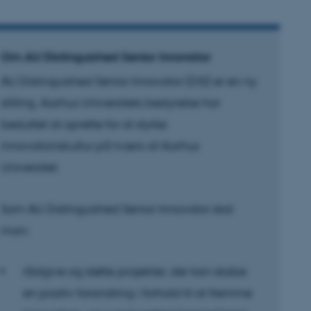
Om AU Distinguished Senior Innovator
AU Distinguished Senior Innovator (DSI) er en ny
stilling, Aarhus Universitets bestyrelse har
besluttet at oprette for at styrke
innovationskultur på tværs af Aarhus
Universitet.
Som AU Distinguished Senior Innovator skal
man:
rådgive og støtte projekter, der kan skabe
en positiv forandring i forhold til at fremme