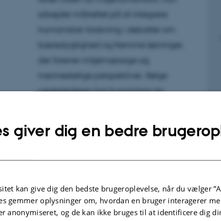
arbejder målrettet på at integrere
humanistisk forskning i debatter om
bæredygtighed og fremme løsninger,
der forener miljømæssige og
menneskelige perspektiver. Ifølge
centerlederen har humaniora en
afgørende rolle at spille i forhold til at
tackle klimaforandringer og social
s giver dig en bedre brugerop
ulighed, som naturligt opstår i kølvandet
på de miljømæssige udfordringer.
Grøn forskning bør derfor, ifølge
itet kan give dig den bedste brugeroplevelse, når du vælger ”A
centerlederen, ikke kun være
es gemmer oplysninger om, hvordan en bruger interagerer med
koncentreret om naturvidenskabelig
er anonymiseret, og de kan ikke bruges til at identificere dig d