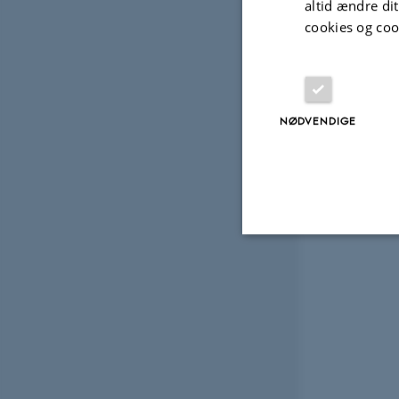
altid ændre di
cookies og coo
NØDVENDIGE
Nødvendige
Nødvendige cooki
grundlæggende fu
cookies.