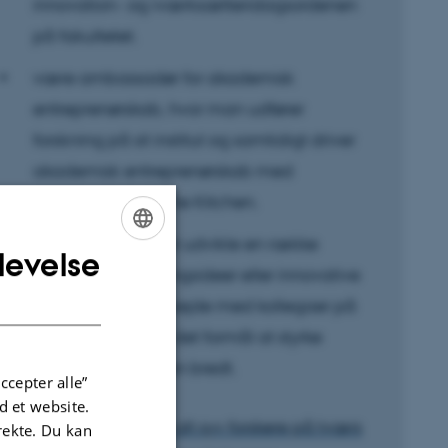
innovation- og iværksætteridagsordenen
på fakultetet.
være ambassadør for akademisk
entreprenørskab, hvor man udfører
forskning på sit institut og samtidigt driver
akademisk entreprenørskab med
udgangspunkt i The Kitchen.
blive involveret i at udvikle en række
levelse
ENGLISH
forskellige forretningsideer eller innovative
DANISH
løsninger i samarbejde med kollegaer på
fagområdet med det formål at styrke
innovationskulturen bredt.
ccepter alle”
 et website.
Læs mere her om de i alt syv forskere på tværs
irekte. Du kan