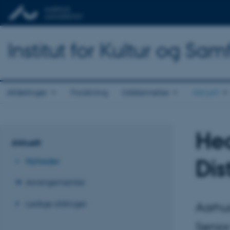
Institut for Kultur og Sa
Afdelinger
Forskning
Uddannelse
Aktuelt
He
Aktuelt
Dis
Nyheder
Arrangementer
Ledige stillinger
Aarhus
Senior