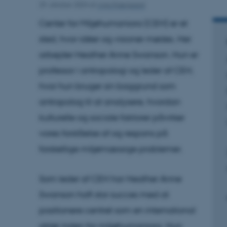
29. oktober 2024
af
Anja Kjærgaard
Center for Miljøhumaniora (CEH) er et
sted, hvor idéer og visioner mødes. Her
arbejder Heather Anne Swanson. Hun er
professor i antropologi og leder af CEH,
hvor hun bruger sin baggrund som
antropolog til at analysere, hvordan
kulturelle og sociale faktorer påvirker
vores forståelse af og respons på
forskellige miljømæssige problemer.
Som leder af CEH har Heather Anne
Swanson haft stor succes med at
positionere centret som en international
aktør inden for miljøhumaniora. Hun