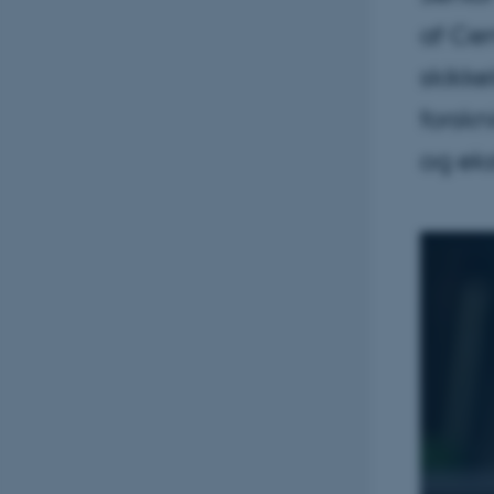
af Cen
skikke
forsk
og eks