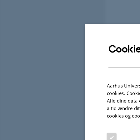
Cookie
Aarhus Univers
cookies. Cooki
Alle dine data 
altid ændre di
cookies og coo