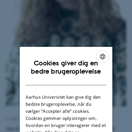
Cookies giver dig en
ENGLISH
bedre brugeroplevelse
DANISH
Aarhus Universitet kan give dig den
bedste brugeroplevelse, når du
vælger ”Accepter alle” cookies.
Cookies gemmer oplysninger om,
4. marts 2026
af
Camilla Dimke
hvordan en bruger interagerer med et
Jeg er ny ph.d.-studerende, hvor jeg de næste tre år