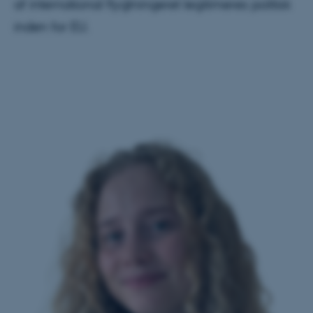
af international flygtningeret legitimeres politisk
inden for EU.