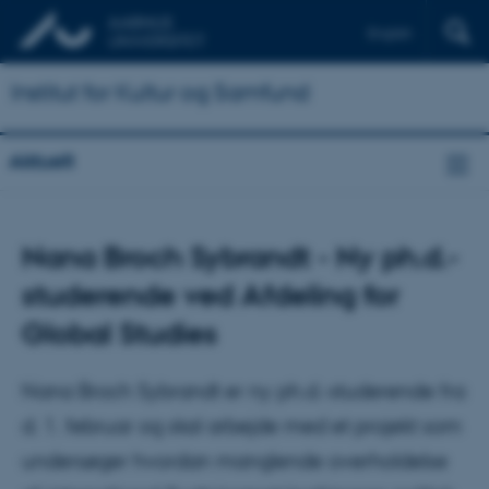
English
Institut for Kultur og Samfund
Aktuelt
Nana Broch Sybrandt - Ny ph.d.-
studerende ved Afdeling for
Global Studies
Nana Broch Sybrandt er ny ph.d.-studerende fra
d. 1. februar og skal arbejde med et projekt som
undersøger hvordan manglende overholdelse