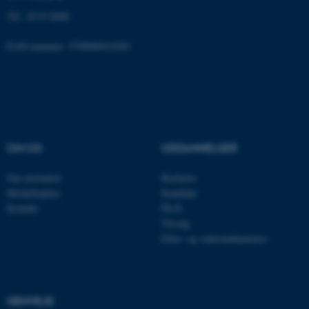
fungerer uden disse cookies.
Tlf.: 8715 0000
EAN-nummer: 5798000418301
Navn
Udbyder / Domæne
be_typo_user
TYPO3 Association
.au.dk
OM OS
UDDANNELSER
fe_typo_user
Typo3 Association
.au.dk
Om instituttet
Bachelor
Medarbejdere
Kandidat
Kontakt
Ph.D.
Tilvalg
Efter- og videreuddannelse
GENVEJE