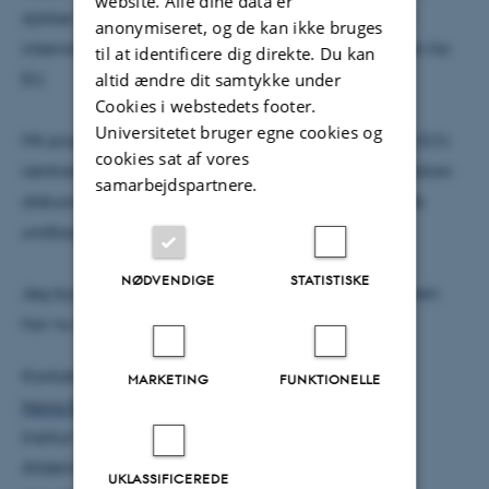
website. Alle dine data er
dykker ned i, hvordan manglende overholdelse af
anonymiseret, og de kan ikke bruges
international flygtningeret legitimeres politisk inden for
til at identificere dig direkte. Du kan
altid ændre dit samtykke under
EU.
Cookies i webstedets footer.
Universitetet bruger egne cookies og
Mit projekt analyserer debatter og dokumenter fra EU’s
cookies sat af vores
centrale institutioner og undersøger, hvordan migration
samarbejdspartnere.
diskursivt fremstilles som en krise, der kan begrunde
undtagelser fra gældende regler.
NØDVENDIGE
STATISTISKE
Jeg bygger videre på mit speciale om Danmark, men
har nu EU-niveauet som analytisk fokus.
Kontakt:
MARKETING
FUNKTIONELLE
Nana Broch Sybrandt
Institut for Kultur og Samfund
Afdeling for Globale Studier
UKLASSIFICEREDE