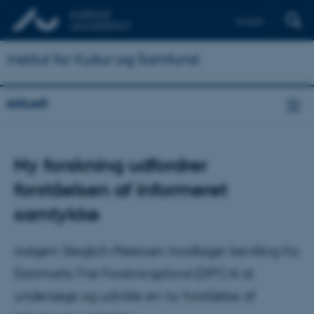
English
Institut for Kultur og Samfund
Aktuelt
Ny forskning udfordrer
forståelsen af informeret
samtykke
Asbjørn Steglich-Petersen modtager bevilling fra
Danmarks Frie Forskningsfond (DFF) til at
undersøge og udvikle en ny forståelse af