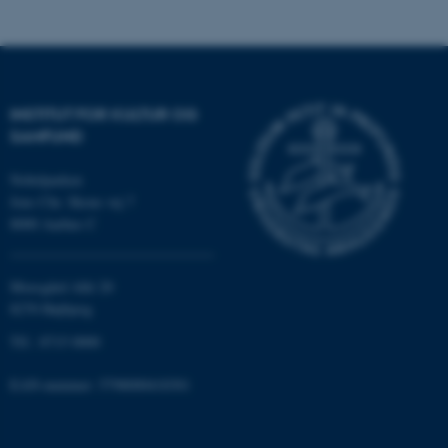
Navn
Udbyder / Domæne
be_typo_user
TYPO3 Association
.au.dk
INSTITUT FOR KULTUR OG
SAMFUND
fe_typo_user
Typo3 Association
Nobelparken
.au.dk
Jens Chr. Skous vej 7
8000 Aarhus C
Moesgård Allé 20
8270 Højbjerg
Tlf.: 8715 0000
EAN-nummer: 5798000418301
ASP.NET_SessionId