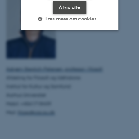
Afvis alle
Læs mere om cookies
Nødvendige
Statistiske
Marketing
Funktionelle
Uklassificerede
Asbjørn Steglich-Petersen, professor i filosofi
Afdeling for Filosofi og Idéhistorie
Nødvendige cookies hjælper
Institut for Kultur og Samfund
med at gøre hjemmesiden
brugbar ved at aktivere nogle
Aarhus Universitet
grundlæggende funktioner
Mobil: +4561718439
som navigation mm.
Mail:
filasp@cas.au.dk
Hjemmesiden kan ikke
fungerer uden disse cookies.