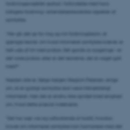
behandlingens formål, risici og bivirkninger.
forskningsprojektet opstod i forbindelse med hans
tidligere forskning i erkendelsesteoretiske aspekter af
Et eksempel på informeret samtykke kan være, når
samtykke.
en læge anbefaler en operation, og patienten først
træffer en beslutning, efter lægen har forklaret
”Her gik det op for mig og mit forskningsteam, at
proceduren, potentielle risici og fordele samt
gængse teorier, om hvad informeret samtykke kræver, er
alternative behandlingsmuligheder.
helt ude af trit med praksis. Det gjorde os nysgerrige – er
det vores praksis, eller er det teorierne, der er noget galt
med?”
Næsten alle er, ifølge Asbjørn Steglich-Petersen, enige
om, at et gyldigt samtykke skal være tilstrækkeligt
informeret, men der er endnu ikke opnået bred enighed
om, hvad dette præcist indebærer.
”Det har især vist sig udfordrende at forstå, hvordan
kravet om informeret samtykke kan harmonere med det