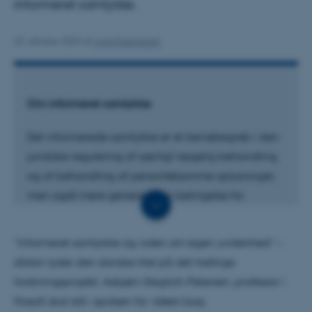
informeret samtykke.
23. oktober 2024
af
Anja Kjærgaard
Om informeret samtykke
Det informerede samtykke er et kernebegreb i den
juridiske regulering af særligt lægelig behandling
og af behandling af personfølsomme oplysninger,
men også mere generelt som betingelse for
moralsk acceptabel behandling af andre i en lang
række kontekster. Det gives i lægepraksis, når en
”Informeret samtykke og viden om egen uvidenhed” –
patient aktivt accepterer en medicinsk behandling,
sådan lyder den danske titel på det treårige
procedure eller test efter at have modtaget
forskningsprojekt, Asbjørn Steglich-Petersen, professor i
tilstrækkelig information om blandt andet
filosofi skal stå i spidsen for. Idéen bag