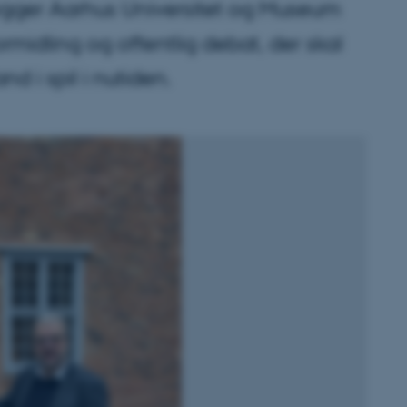
bygger Aarhus Universitet og Museum
midling og offentlig debat, der skal
d i spil i nutiden.