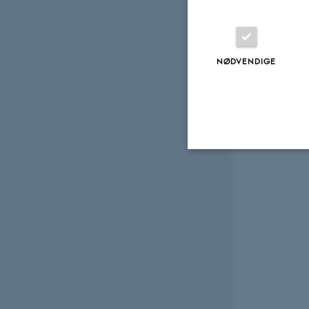
NØDVENDIGE
Nødvendige
Nødvendige cooki
grundlæggende fu
cookies.