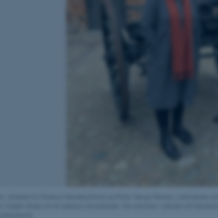
n, direktør for Museum Sønderjylland og Marie Vejrup Nielsen, institutleder på I
, indgår aftale om et tættere samarbejde. Her sammen i gården på Sønderbo
derjylland