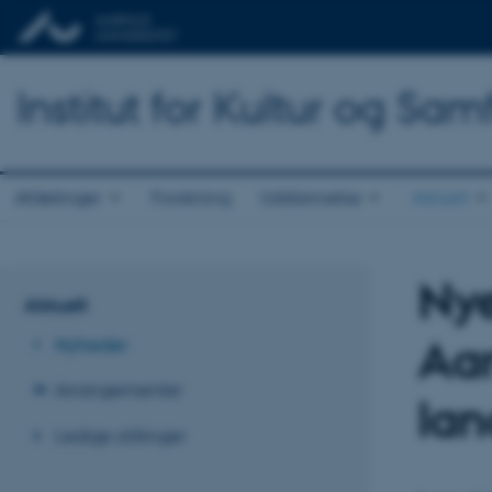
Institut for Kultur og Sa
Afdelinger
Forskning
Uddannelse
Aktuelt
Nye
Aktuelt
Aar
Nyheder
Arrangementer
lan
Ledige stillinger