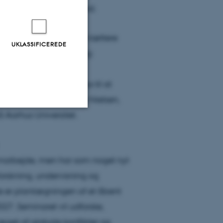
r i Museum Sønderjylland.
 at bringe forskningen tættere
UKLASSIFICEREDE
 på fortidens betydning:
gode – og vi glæder os til at
 udtaler Marie Vejrup Nielsen,
på Aarhus Universitet.
Uklassificerede
 samarbejde, men har som noget nyt
ere nogle
orskning, undervisning og
rer uden disse
jde er planlægningen af et åbent
27. Seminaret vil udforske,
ræget af globale konflikter og