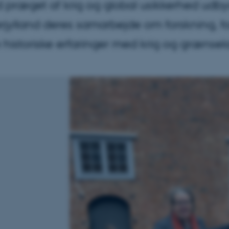
id præget af krig og global usikkerhed ud
jylland deres samarbejde om forskning, for
 historiske erfaringer med krig og grænselan