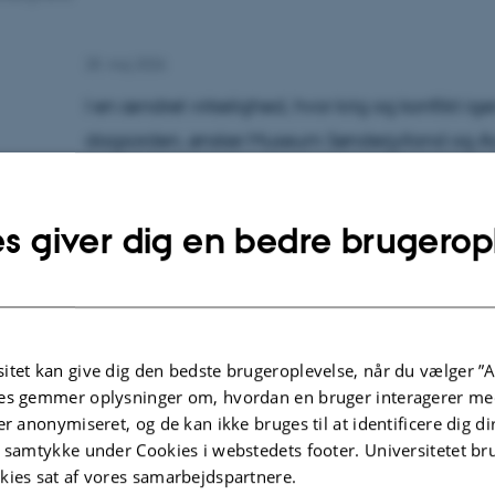
28. maj 2026
I en ændret virkelighed, hvor krig og konflikt 
dagsorden, ønsker Museum Sønderjylland og Aar
stærkere forbindelser mellem forskning, muse
erfaringer. Samarbejdet markerer en ny retning f
s giver dig en bedre brugerop
museer sammen kan skabe levende viden – i d
historien handler om, og som den i sidste ende o
Det ambitiøse samarbejde skal give fortiden n
itet kan give dig den bedste brugeroplevelse, når du vælger ”A
perspektiver:
es gemmer oplysninger om, hvordan en bruger interagerer med
er anonymiseret, og de kan ikke bruges til at identificere dig d
”Vi vil skabe stærkere forbindelser mellem for
t samtykke under Cookies i webstedets footer. Universitetet br
kies sat af vores samarbejdspartnere.
borgernes egne erfaringer – med krig som kultur