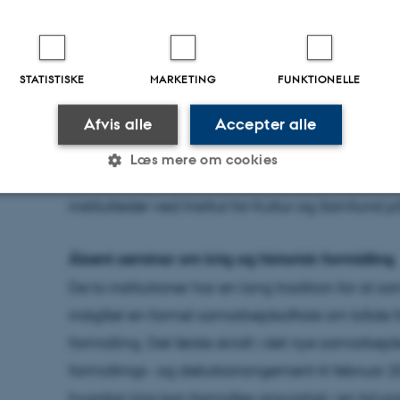
omdrejningspunkt,” siger Axel Johnsen, direktø
På Aarhus Universitet deler man ambitionen om
STATISTISKE
MARKETING
FUNKTIONELLE
på samfundet og skabe nye fælles perspektiver
Afvis alle
Accepter alle
”Viden og forskning skal komme befolkningen til 
Læs mere om cookies
styrke samarbejdet med Museum Sønderjylland,”
institutleder ved Institut for Kultur og Samfund 
Statistiske
Marketing
Funktionelle
Åbent seminar om krig og historisk formidling
De to institutioner har en lang tradition for at
es hjælper med at gøre hjemmesiden brugbar ved at aktiv
indgået en formel samarbejdsaftale om både f
nktioner som navigation mm. Hjemmesiden kan ikke funge
formidling. Det første skridt i det nye samarbe
formidlings- og debatarrangement til februar 20
hvordan krig kan formidles ansvarligt i en tid p