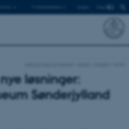
Find
 ph.d.er
Til medarbejdere
English
Institut for Kultur og Samfund
Aktuelt
Nyheder
Nyhed
nye løsninger:
seum Sønderjylland