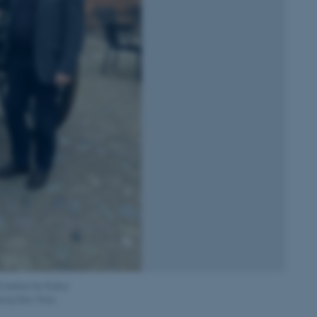
nstitut for Kultur
rg Slot. Foto: