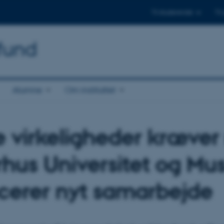
Til studerende
Til
mfund
Alumne
Om instituttet
 virkeligheder kræver 
hus Universitet og Mu
cerer nyt samarbejde