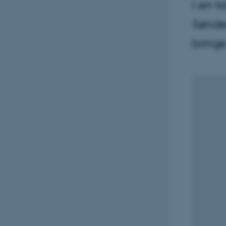
I en t
Sønder
bringe