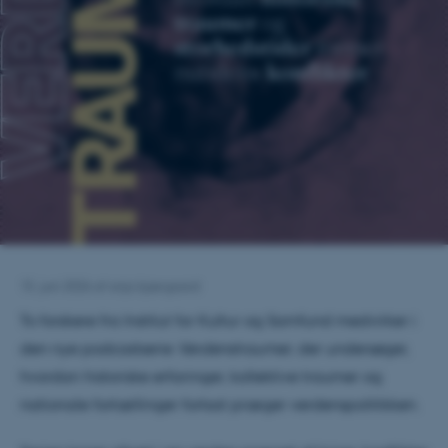
15. juni 2026
af
anja kjærgaard
To forskere fra Institut for Kultur og Samfund medvirker i
den nye podcastserie
Verdenstraumer
, der undersøger,
hvordan historiske erfaringer, kollektive traumer og
nationale fortællinger fortsat præger verdenspolitikken.