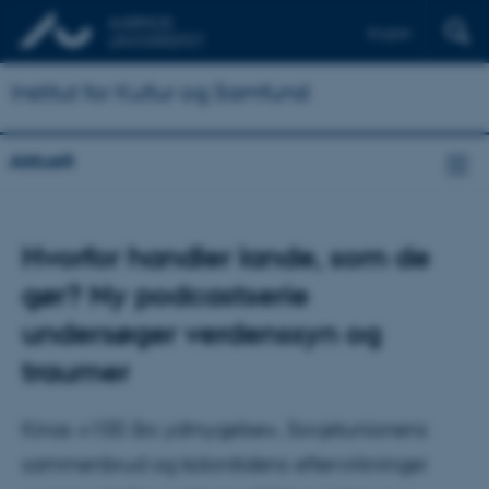
English
Institut for Kultur og Samfund
Aktuelt
Hvorfor handler lande, som de
gør? Ny podcastserie
undersøger verdenssyn og
traumer
Kinas »100 års ydmygelse«, Sovjetunionens
sammenbrud og kolonitidens eftervirkninger