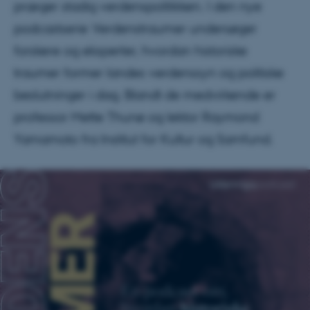
præger stadig verdenspolitikken. I den nye
podcastserie Verdenstraumer undersøger
forskere og eksperter, hvordan historiske
traumer former landes verdenssyn og politiske
beslutninger i dag. Blandt de medvirkende er
professor Mette Thunø og lektor Raymond
Yamamoto fra Institut for Kultur og Samfund.