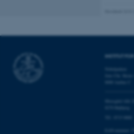
cookies.
Revideret 22.01
Navn
be_typo_user
INSTITUT FO
fe_typo_user
Nobelparken
Jens Chr. Skous 
8000 Aarhus C
Moesgård Allé 2
8270 Højbjerg
ASP.NET_SessionId
Tlf.: 8715 0000
EAN-nummer: 5
JSESSIONID