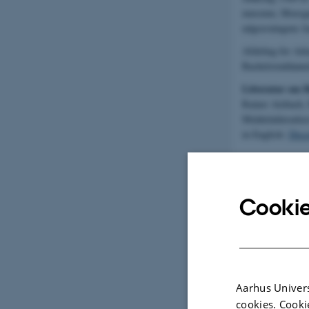
museum, Moesgaar
udgravningens f
Afdeling for Ark
Bacheloruddannel
Litteratur om 
Rainer Atzbach,
Middelalderarkæ
in English:
Disc
Cookie
Aarhus Univers
cookies. Cooki