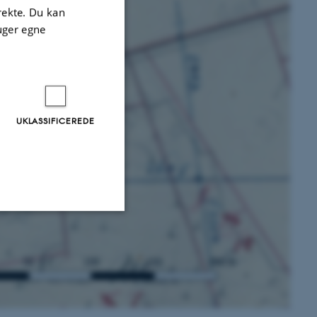
irekte. Du kan
uger egne
UKLASSIFICEREDE
Uklassificerede
ere nogle
rer uden disse