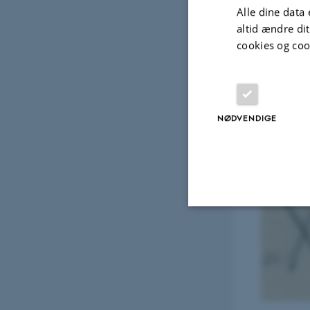
Alle dine data 
altid ændre di
cookies og coo
NØDVENDIGE
Nødvendige
Nødvendige cooki
grundlæggende fu