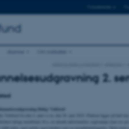
Til studerende
Til
mfund
Alumne
Om instituttet
Institut for Kultur og Samfund
Afdelinger
A
nnelsesudgravning 2. se
sted
ddannelsesudgravning Høbjy Voldsted
by Voldsted fra den 2. juni t.o.m. den 20. juni 2025. Pladsen ligger på halv
dækket talrige metalfund, bl.a. en ukendt adelsfamilies seglstampe (kan ses på
 1600-tallet, men måske også dækker over en jernalderbebyggelse. Dette tætte 