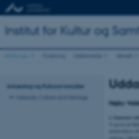
Institut for Kultur og Sa
Afdelinger
Forskning
Uddannelse
Aktuelt
Udda
Arkæologi og Kulturarvsstudier
Materials, Culture and Heritage
Højby Vold
2. Semesters u
Vi graver på Høj
detektorførere af
omkring 1300 til