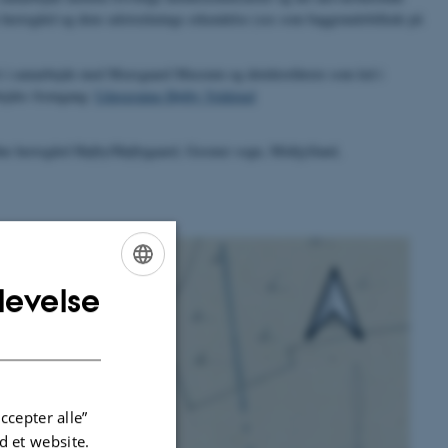
 herregård og dens udstræknings erkendelse (ses som baggrundsbillede på
det i samarbejde med Moesgaard Museum og detektorførere som led i
bejdes fremgang:
Udgravning Højby Voldsted
dne herregård Højby/Højbygaard, Gosmer sogn, Midtjylland,
levelse
ENGLISH
DANISH
ccepter alle”
 et website.