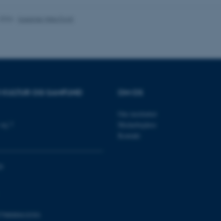
.2026
-
Susanne Weis Fogh
Udbyder / Domæne
Udløb
Beskrivelse
30
Denne cookie sættes af
TYPO3 Association
minutter
TYPO3, og bruges til at 
.au.dk
session, når en backend-
TYPO3 eller Frontend.
R KULTUR OG SAMFUND
OM OS
30
Dette cookienavn er fo
Typo3 Association
minutter
webindholdsstyringssyst
.au.dk
Om instituttet
som en brugersessionside
muligt at gemme bruger
vej 7
Medarbejdere
tilfælde er det muligvis
Kontakt
kan indstilles ved defau
dette kan forhindres af 
de fleste tilfælde er det in
ødelagt i slutningen af 
indeholder en tilfældig id
0
specifikke brugerdata.
Session
Denne cookie er en purp
Microsoft Corporation
cookie, der bruges af hj
.au.dk
i Microsoft .net- teknolo
til at opretholde en an
798000418301
Session
Generel formål platform 