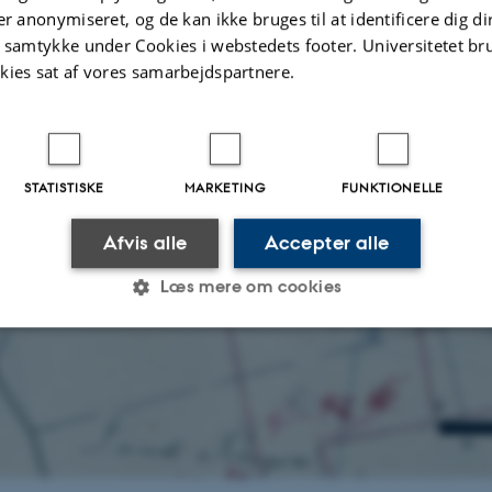
er anonymiseret, og de kan ikke bruges til at identificere dig d
t samtykke under Cookies i webstedets footer. Universitetet br
kies sat af vores samarbejdspartnere.
STATISTISKE
MARKETING
FUNKTIONELLE
Afvis alle
Accepter alle
Læs mere om cookies
Statistiske
Marketing
Funktionelle
es hjælper med at gøre hjemmesiden brugbar ved at aktiv
nktioner som navigation mm. Hjemmesiden kan ikke funge