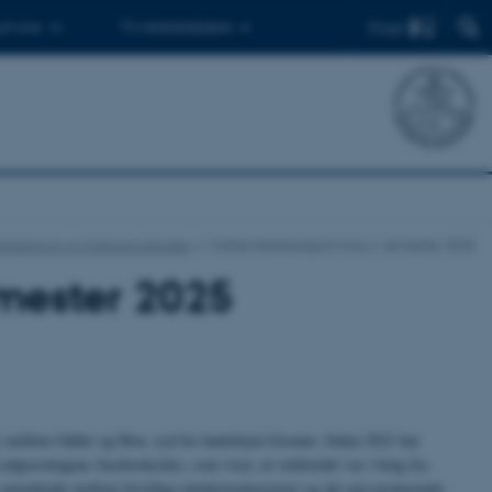
Find
 ph.d.er
Til medarbejdere
rkæologi og Kulturarvsstudier
Uddannelsesudgravning 2. semester 2025
mester 2025
vejs mellem Odder og Hou, syd for landsbyen Gosmer. Siden 2021 har
 udgravningens facebookside), som viser, at voldstedet var i brug fra
samarbejde mellem frivillige detektorentusiaster og det ansvarshavende