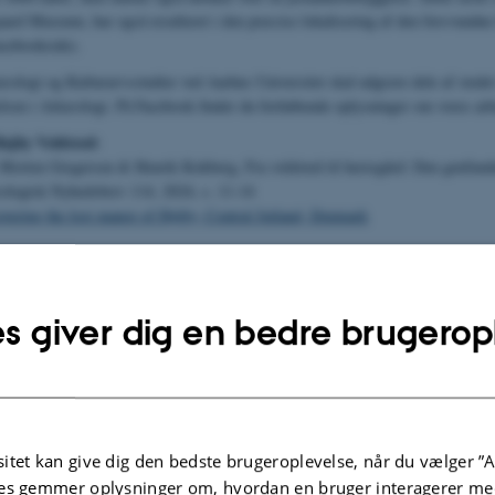
d Museum, har også resulteret i den præcise lokalisering af den forsvundne
acebookside).
æologi og Kulturarvsstudier ved Aarhus Universitet skal udgrave dele af ste
sen i Arkæologi. På Facebook finder du fortløbende oplysninger om vores ar
Højby Voldsted:
 Morten Gregersen & Henrik Kokberg, Fra voldsted til herregård: Den genfun
ologisk Nyhedsbrev 114, 2024, s. 11-14
overing the lost manor of Højby, Central Jutland, Denmark
s giver dig en bedre brugerop
itet kan give dig den bedste brugeroplevelse, når du vælger ”A
es gemmer oplysninger om, hvordan en bruger interagerer med