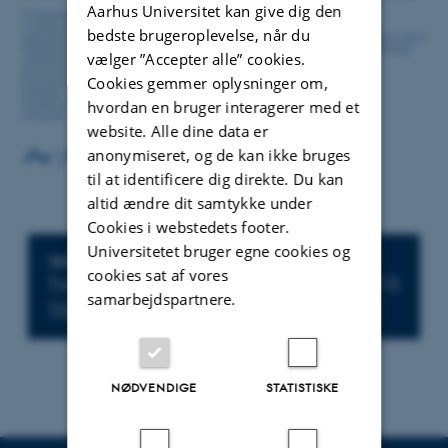
Aarhus Universitet kan give dig den
bedste brugeroplevelse, når du
vælger ”Accepter alle” cookies.
Cookies gemmer oplysninger om,
hvordan en bruger interagerer med et
website. Alle dine data er
anonymiseret, og de kan ikke bruges
til at identificere dig direkte. Du kan
altid ændre dit samtykke under
Cookies i webstedets footer.
Universitetet bruger egne cookies og
Oplysninger om arrangementet
TIDSPUNKT
cookies sat af vores
Torsdag 5. februar 2026,
kl. 13:15 - 16:15
samarbejdspartnere.
Tilføj til kalender
NØDVENDIGE
STATISTISKE