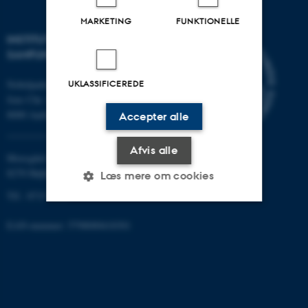
MARKETING
FUNKTIONELLE
INSTITUT FOR KULTUR OG
SAMFUND
UKLASSIFICEREDE
Nobelparken
Jens Chr. Skous vej 7
8000 Aarhus C
Accepter alle
Afvis alle
Moesgård Allé 20
8270 Højbjerg
Læs mere om cookies
Tlf.: 8715 0000
EAN-nummer: 5798000418301
Nødvendige
Statistiske
Marketing
Funktionelle
Uklassificerede