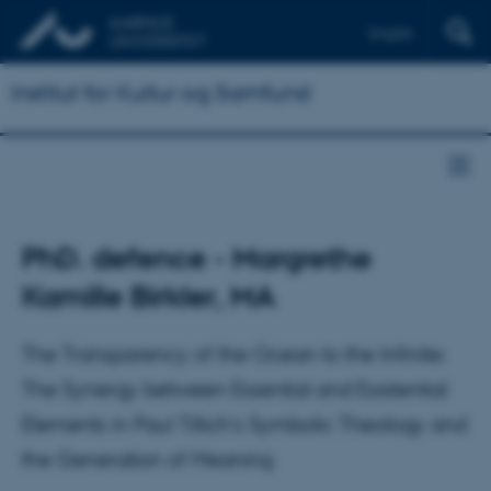
English
Institut for Kultur og Samfund
PhD. defence - Margrethe
Kamille Birkler, MA
The Transparency of the Ocean to the Infinite:
The Synergy between Essential and Existential
Elements in Paul Tillich’s Symbolic Theology and
the Generation of Meaning