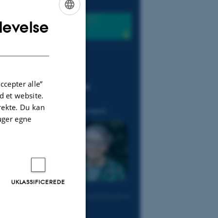
levelse
ENGLISH
DANISH
ccepter alle”
 et website.
irekte. Du kan
uger egne
UKLASSIFICEREDE