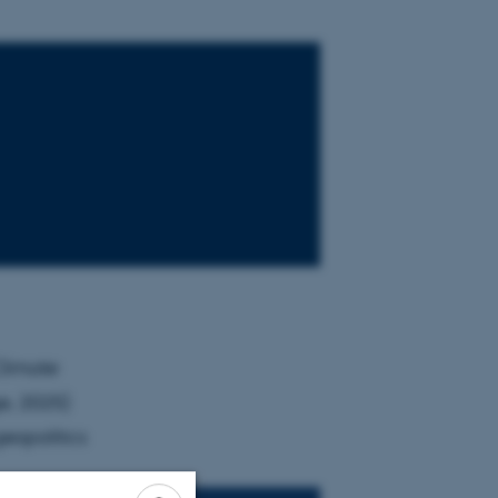
Climate
e, 2025)
geopolitics