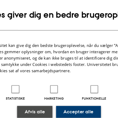
a broad approach to understanding
s giver dig en bedre brugerop
roffesor Emerita Mette Skat holds a Ph.D. ind
cience and an M.A. in Russian language and
 taugth international relations, held seminars
itet kan give dig den bedste brugeroplevelse, når du vælger ”A
ionage in world affairs at the Department of
es gemmer oplysninger om, hvordan en bruger interagerer med
er anonymiseret, og de kan ikke bruges til at identificere dig d
cience at AU, and has done much research
t samtykke under Cookies i webstedets footer. Universitetet br
communication on Russian security policy
kies sat af vores samarbejdspartnere.
c culture.
is organized by Global studies dep. School of
ciety and is open to all interested students
STATISTISKE
MARKETING
FUNKTIONELLE
 the university.
Afvis alle
Accepter alle