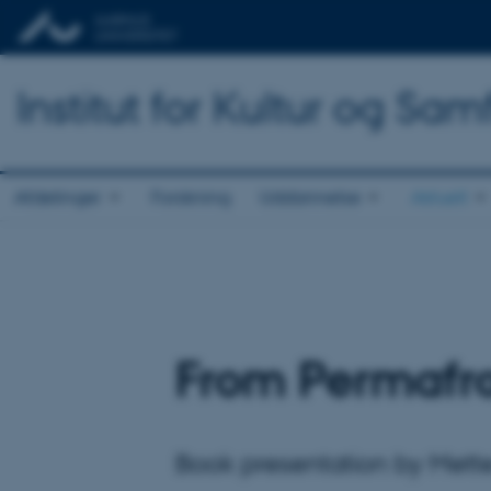
Institut for Kultur og Sa
Afdelinger
Forskning
Uddannelse
Aktuelt
From Permafr
Book presentation by Mett