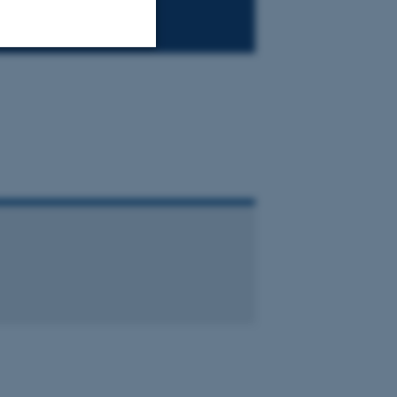
Uklassificerede
ere nogle
rer uden disse
 vores CMS-udbyder,
identificere en backend-
bruger er logget ind i
rbundet med Typo3-
emet. Det bruges generelt
ntifikator for at gøre det