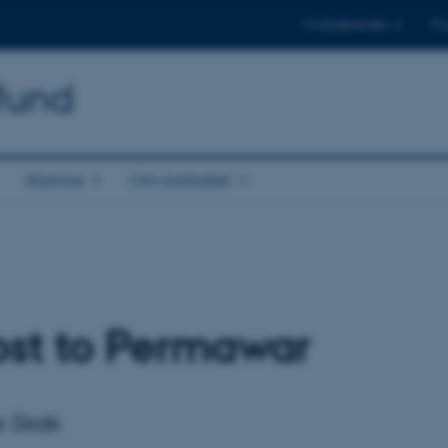
Til studerende
Til
mfund
Alumne
Om instituttet
ost to Permawar
e Skak