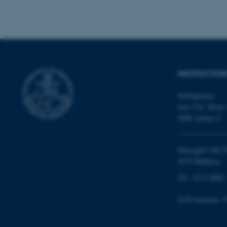
ASP.NET_SessionId
INSTITUT FO
Nobelparken
JSESSIONID
Jens Chr. Skous 
8000 Aarhus C
ARRAffinity
Moesgård Allé 2
8270 Højbjerg
esctx
Tlf.: 8715 0000
fpc
EAN-nummer: 5
__cf_bm