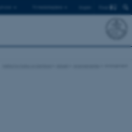
Find
 ph.d.er
Til medarbejdere
English
Institut for Kultur og Samfund
Aktuelt
Arrangementer
Arrangement