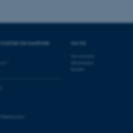
muligt at gemme bruger
tilfælde er det muligvis
kan indstilles ved defau
dette kan forhindres af 
de fleste tilfælde er det in
ødelagt i slutningen af 
indeholder en tilfældig id
specifikke brugerdata.
Session
Denne cookie er en purp
Microsoft Corporation
R KULTUR OG SAMFUND
OM OS
cookie, der bruges af hj
.au.dk
i Microsoft .net- teknolo
til at opretholde en an
Om instituttet
Session
Generel formål platform 
Oracle Corporation
vej 7
Medarbejdere
websteder skrevet i JSP. 
.au.dk
opretholde en anonym br
Kontakt
Session
This cookie is set by w
Microsoft Corporation
Azure cloud platform. It 
.mitstudie.au.dk
to make sure the visitor
0
to the same server in an
Session
This cookie is used by Mi
Microsoft Corporation
your login information
.login.microsoftonline.com
4 uger 2
This cookie is used by Mi
Microsoft Corporation
dage
your login information
login.microsoftonline.com
798000418301
29
This cookie is used to d
Cloudflare Inc.
minutter
humans and bots. This is
.pure.au.dk
59
website, in order to mak