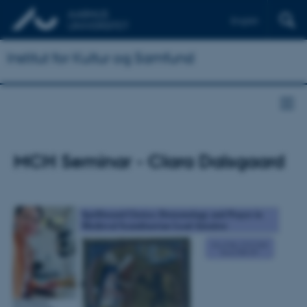
English
Institut for Kultur og Samfund
MCH Seminar - Clara Dalsgaard