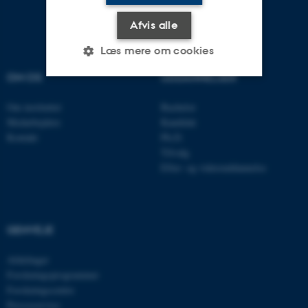
Afvis alle
Læs mere om cookies
OM OS
UDDANNELSER
Nødvendige
Statistiske
Marketing
Om instituttet
Bachelor
Medarbejdere
Kandidat
Funktionelle
Uklassificerede
Kontakt
Ph.D.
Tilvalg
Efter- og videreuddannelse
Nødvendige cookies hjælper
med at gøre hjemmesiden
brugbar ved at aktivere nogle
GENVEJE
grundlæggende funktioner
som navigation mm.
Afdelinger
Hjemmesiden kan ikke
Forskningsprogrammer
fungerer uden disse cookies.
Forskningscentre
Presseservice