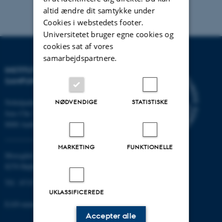
altid ændre dit samtykke under
Cookies i webstedets footer.
Universitetet bruger egne cookies og
cookies sat af vores
samarbejdspartnere.
INSTITUT FOR KULTUR OG
SAMFUND
NØDVENDIGE
STATISTISKE
Nobelparken
Jens Chr. Skous vej 7
8000 Aarhus C
MARKETING
FUNKTIONELLE
Moesgård Allé 20
8270 Højbjerg
Tlf.: 8715 0000
UKLASSIFICEREDE
EAN-nummer: 5798000418301
Accepter alle