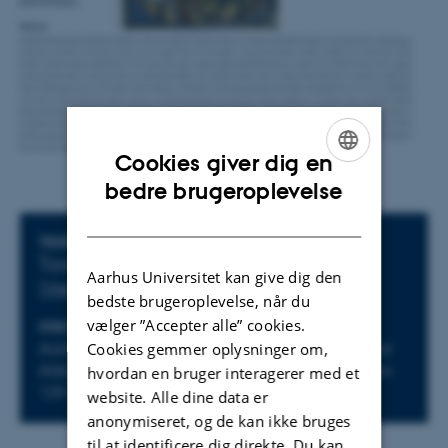
Cookies giver dig en
ENGLISH
bedre brugeroplevelse
DANISH
Oplysninger om arrangementet
TIDSPUNKT
Torsdag 21. maj 2026,
kl. 13:15 - 15:00
Aarhus Universitet kan give dig den
Tilføj til kalender
bedste brugeroplevelse, når du
vælger ”Accepter alle” cookies.
STED
Cookies gemmer oplysninger om,
Aarhus University, Campus Moesgaard, Moesgård
Allé 20, 8270 Højbjerg, Building 4206, Auditorium
hvordan en bruger interagerer med et
139
website. Alle dine data er
anonymiseret, og de kan ikke bruges
til at identificere dig direkte. Du kan