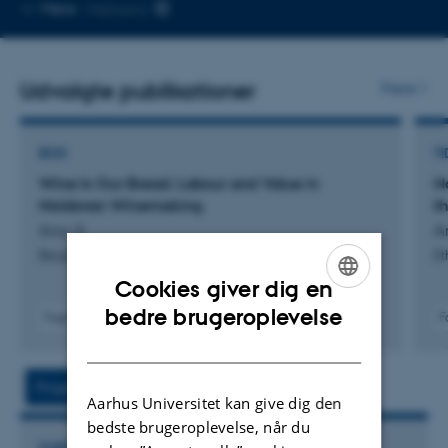
Kopier
Mere
Højbjerg
telefonnummer
Udvalgte publikationer
Flere
BOG
TI
Wine Is Our Bread: Labour and Value in
N
Moldovan Winemaking
th
Ana, E.
A
Berghahn Books Inc.
Et
Cookies giver dig en
ENGLISH
bedre brugeroplevelse
Fagfællebedømt
F
Digital
DANISH
version
vedhæftet
Projekt
Aktiviteter
Aarhus Universitet kan give dig den
bedste brugeroplevelse, når du