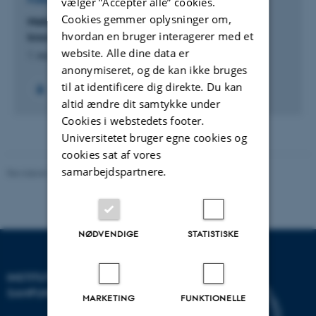
FORSKNINGSPROJEKT
vælger ”Accepter alle” cookies.
Cookies gemmer oplysninger om,
Making sense of desertification: farmers’
hvordan en bruger interagerer med et
knowledge and soil politics on drying lands
website. Alle dine data er
1. sep. 2024
-
31. jul. 2026
anonymiseret, og de kan ikke bruges
til at identificere dig direkte. Du kan
altid ændre dit samtykke under
Cookies i webstedets footer.
Universitetet bruger egne cookies og
cookies sat af vores
samarbejdspartnere.
Revideret 20.10.2025
-
Camilla Dimke Waldstrøm
NØDVENDIGE
STATISTISKE
INSTITUT FOR KULTUR OG
SAMFUND
MARKETING
FUNKTIONELLE